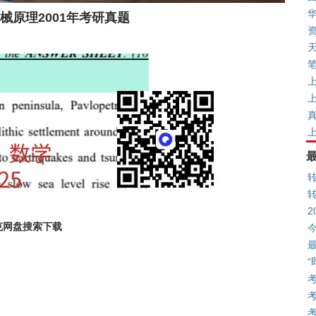
华
械原理2001年考研真题
上
上
克网盘搜索下载