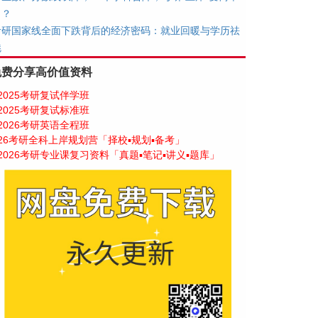
了？
考研国家线全面下跌背后的经济密码：就业回暖与学历祛
魅
免费分享高价值资料
2025考研复试伴学班
2025考研复试标准班
2026考研英语全程班
26考研全科上岸规划营「择校▪规划▪备考」
2026考研专业课复习资料「真题▪笔记▪讲义▪题库」