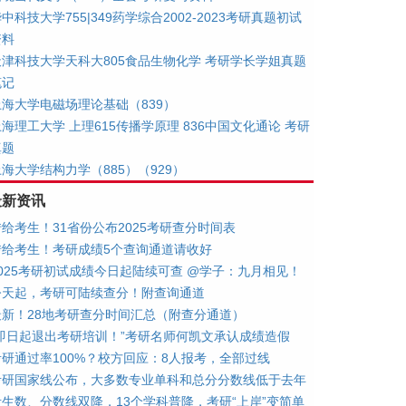
中科技大学755|349药学综合2002-2023考研真题初试
资料
天津科技大学天科大805食品生物化学 考研学长学姐真题
笔记
上海大学电磁场理论基础（839）
海理工大学 上理615传播学原理 836中国文化通论 考研
真题
海大学结构力学（885）（929）
最新资讯
转给考生！31省份公布2025考研查分时间表
转给考生！考研成绩5个查询通道请收好
2025考研初试成绩今日起陆续可查 @学子：九月相见！
今天起，考研可陆续查分！附查询通道
最新！28地考研查分时间汇总（附查分通道）
“即日起退出考研培训！”考研名师何凯文承认成绩造假
考研通过率100%？校方回应：8人报考，全部过线
考研国家线公布，大多数专业单科和总分分数线低于去年
考生数、分数线双降，13个学科普降，考研“上岸”变简单