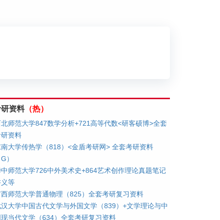
划
考研资料
（热）
西北师范大学847数学分析+721高等代数<研客硕博>全套
考研资料
东南大学传热学（818）<金盾考研网> 全套考研资料
（G）
华中师范大学726中外美术史+864艺术创作理论真题笔记
讲义等
广西师范大学普通物理（825）全套考研复习资料
武汉大学中国古代文学与外国文学（839）+文学理论与中
国现当代文学（634）全套考研复习资料