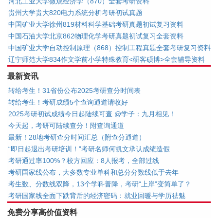
河北工业大学微观经济学（870）全套考研资料
贵州大学贵大820电力系统分析考研初试真题
中国矿业大学徐州819材料科学基础考研真题初试复习资料
中国石油大学北京862物理化学考研真题初试复习全套资料
中国矿业大学自动控制原理（868）控制工程真题全套考研复习资料
辽宁师范大学834作文学前小学特殊教育<研客硕博>全套辅导资料
最新资讯
转给考生！31省份公布2025考研查分时间表
转给考生！考研成绩5个查询通道请收好
2025考研初试成绩今日起陆续可查 @学子：九月相见！
今天起，考研可陆续查分！附查询通道
最新！28地考研查分时间汇总（附查分通道）
“即日起退出考研培训！”考研名师何凯文承认成绩造假
考研通过率100%？校方回应：8人报考，全部过线
考研国家线公布，大多数专业单科和总分分数线低于去年
考生数、分数线双降，13个学科普降，考研“上岸”变简单了？
考研国家线全面下跌背后的经济密码：就业回暖与学历祛魅
免费分享高价值资料