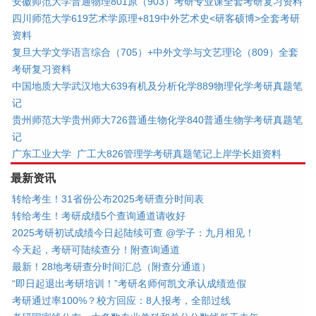
安徽师范大学普通物理801原（903）考研专业课全套考研复习资料
四川师范大学619艺术学原理+819中外艺术史<研客硕博>全套考研
资料
复旦大学文学语言综合（705）+中外文学与文艺理论（809）全套
考研复习资料
中国地质大学武汉地大639有机及分析化学889物理化学考研真题笔
记
贵州师范大学贵州师大726普通生物化学840普通生物学考研真题笔
记
广东工业大学 广工大826管理学考研真题笔记上岸学长姐资料
最新资讯
转给考生！31省份公布2025考研查分时间表
转给考生！考研成绩5个查询通道请收好
2025考研初试成绩今日起陆续可查 @学子：九月相见！
今天起，考研可陆续查分！附查询通道
最新！28地考研查分时间汇总（附查分通道）
“即日起退出考研培训！”考研名师何凯文承认成绩造假
考研通过率100%？校方回应：8人报考，全部过线