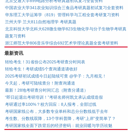
北京交通大学899电路分析考研真题初试复习全套资料
中国农业大学341农业知识综合三食品考研真题初试复习全套资料
华东理工大学运筹学（819）管理科学与工程全套考研复习资料
兰州大学 兰大811自然地理学 考研真题
北京科技大学北科大628微生物学823生物化学与分子生物学考研真
题复习资料
浙江师范大学806音乐学综合692艺术学理论真题全套考研资料
最新资讯
转给考生！31省份公布2025考研查分时间表
转给考生！考研成绩5个查询通道请收好
2025考研初试成绩今日起陆续可查 @学子：九月相见！
今天起，考研可陆续查分！附查询通道
最新！28地考研查分时间汇总（附查分通道）
“即日起退出考研培训！”考研名师何凯文承认成绩造假
考研通过率100%？校方回应：8人报考，全部过线
考研国家线公布，大多数专业单科和总分分数线低于去年
考生数、分数线双降，13个学科普降，考研“上岸”变简单了？
考研国家线全面下跌背后的经济密码：就业回暖与学历祛魅