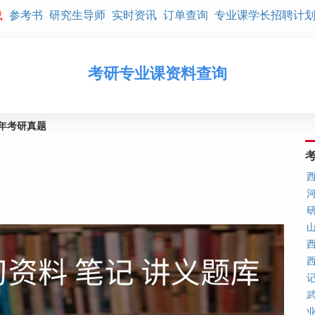
载
参考书
研究生导师
实时资讯
订单查询
专业课学长招聘计
考研专业课资料查询
9年考研真题
山