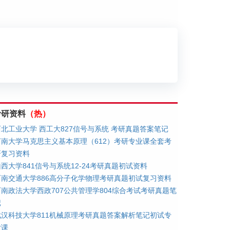
划
考研资料
（热）
西北工业大学 西工大827信号与系统 考研真题答案笔记
河南大学马克思主义基本原理（612）考研专业课全套考
研复习资料
西大学841信号与系统12-24考研真题初试资料
西南交通大学886高分子化学物理考研真题初试复习资料
西南政法大学西政707公共管理学804综合考试考研真题笔
记
武汉科技大学811机械原理考研真题答案解析笔记初试专
业课