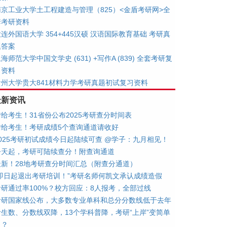
南京工业大学土工程建造与管理（825）<金盾考研网>全
套考研资料
连外国语大学 354+445汉硕 汉语国际教育基础 考研真
题答案
海师范大学中国文学史 (631) +写作A (839) 全套考研复
习资料
贵州大学贵大841材料力学考研真题初试复习资料
最新资讯
转给考生！31省份公布2025考研查分时间表
转给考生！考研成绩5个查询通道请收好
2025考研初试成绩今日起陆续可查 @学子：九月相见！
今天起，考研可陆续查分！附查询通道
最新！28地考研查分时间汇总（附查分通道）
“即日起退出考研培训！”考研名师何凯文承认成绩造假
考研通过率100%？校方回应：8人报考，全部过线
考研国家线公布，大多数专业单科和总分分数线低于去年
考生数、分数线双降，13个学科普降，考研“上岸”变简单
了？