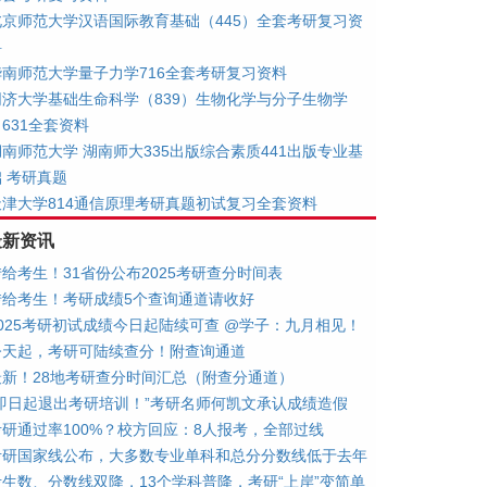
北京师范大学汉语国际教育基础（445）全套考研复习资
料
华南师范大学量子力学716全套考研复习资料
同济大学基础生命科学（839）生物化学与分子生物学
631全套资料
湖南师范大学 湖南师大335出版综合素质441出版专业基
础 考研真题
天津大学814通信原理考研真题初试复习全套资料
最新资讯
转给考生！31省份公布2025考研查分时间表
转给考生！考研成绩5个查询通道请收好
2025考研初试成绩今日起陆续可查 @学子：九月相见！
今天起，考研可陆续查分！附查询通道
最新！28地考研查分时间汇总（附查分通道）
“即日起退出考研培训！”考研名师何凯文承认成绩造假
考研通过率100%？校方回应：8人报考，全部过线
考研国家线公布，大多数专业单科和总分分数线低于去年
考生数、分数线双降，13个学科普降，考研“上岸”变简单