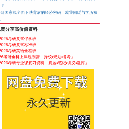
了？
考研国家线全面下跌背后的经济密码：就业回暖与学历祛
魅
免费分享高价值资料
2025考研复试伴学班
2025考研复试标准班
2026考研英语全程班
26考研全科上岸规划营「择校▪规划▪备考」
2026考研专业课复习资料「真题▪笔记▪讲义▪题库」