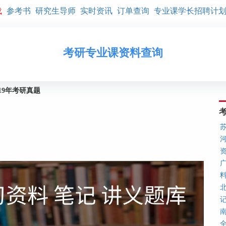
载
参考书
研究生导师
实时资讯
订单查询
专业课学长招聘计
考研专业课资料查询
19年考研真题