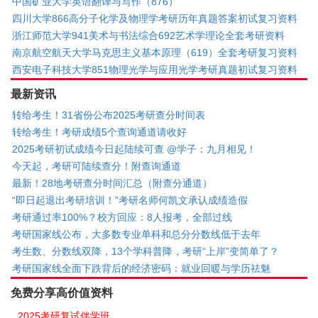
中国矿业大学英语翻译与写作（876）
四川大学866高分子化学及物理学考研历年真题答案初试复习资料
浙江师范大学941美术与书法综合692艺术学理论全套考研资料
南京航空航天大学马克思主义基本原理（619）全套考研复习资料
西安电子科技大学851物理光学与应用光学考研真题初试复习资料
最新资讯
转给考生！31省份公布2025考研查分时间表
转给考生！考研成绩5个查询通道请收好
2025考研初试成绩今日起陆续可查 @学子：九月相见！
今天起，考研可陆续查分！附查询通道
最新！28地考研查分时间汇总（附查分通道）
“即日起退出考研培训！”考研名师何凯文承认成绩造假
考研通过率100%？校方回应：8人报考，全部过线
考研国家线公布，大多数专业单科和总分分数线低于去年
考生数、分数线双降，13个学科普降，考研“上岸”变简单了？
考研国家线全面下跌背后的经济密码：就业回暖与学历祛魅
免费分享高价值资料
2025考研复试伴学班