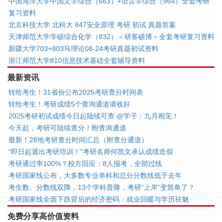
中国海洋大学中国文学综合（663）+语言学综合（964）全套考研
复习资料
北京科技大学 北科大 847安全原理 考研 初试 真题答案
天津师范大学学硕综合化学（832）＜研客硕博＞全套考研复习资料
新疆大学703+803马理论08-24考研真题初试资料
浙江师范大学810信息技术基础全套辅导资料
最新资讯
转给考生！31省份公布2025考研查分时间表
转给考生！考研成绩5个查询通道请收好
2025考研初试成绩今日起陆续可查 @学子：九月相见！
今天起，考研可陆续查分！附查询通道
最新！28地考研查分时间汇总（附查分通道）
“即日起退出考研培训！”考研名师何凯文承认成绩造假
考研通过率100%？校方回应：8人报考，全部过线
考研国家线公布，大多数专业单科和总分分数线低于去年
考生数、分数线双降，13个学科普降，考研“上岸”变简单了？
考研国家线全面下跌背后的经济密码：就业回暖与学历祛魅
免费分享高价值资料