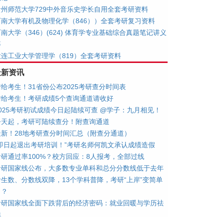
贵州师范大学729中外音乐史学长自用全套考研资料
西南大学有机及物理化学（846））全套考研复习资料
南大学（346）(624) 体育学专业基础综合真题笔记讲义
等
大连工业大学管理学（819）全套考研资料
最新资讯
转给考生！31省份公布2025考研查分时间表
转给考生！考研成绩5个查询通道请收好
2025考研初试成绩今日起陆续可查 @学子：九月相见！
今天起，考研可陆续查分！附查询通道
最新！28地考研查分时间汇总（附查分通道）
“即日起退出考研培训！”考研名师何凯文承认成绩造假
考研通过率100%？校方回应：8人报考，全部过线
考研国家线公布，大多数专业单科和总分分数线低于去年
考生数、分数线双降，13个学科普降，考研“上岸”变简单
了？
考研国家线全面下跌背后的经济密码：就业回暖与学历祛
魅