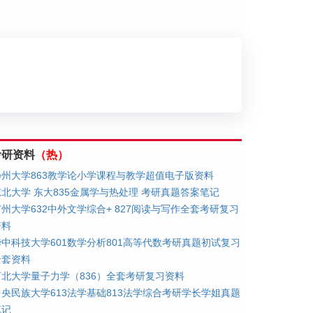
划
考研资料
（热）
扬州大学863教学论小学课程与教学超值电子版资料
东北大学 东大835金属学与热处理 考研真题答案笔记
广州大学632中外文学综合+ 827阅读与写作全套考研复习
资料
华中科技大学601数学分析801高等代数考研真题初试复习
全套资料
河北大学量子力学（836）全套考研复习资料
中央民族大学613法学基础813法学综合考研学长学姐真题
笔记