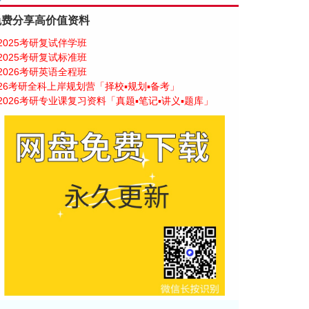
免费分享高价值资料
2025考研复试伴学班
2025考研复试标准班
2026考研英语全程班
26考研全科上岸规划营「择校▪规划▪备考」
2026考研专业课复习资料「真题▪笔记▪讲义▪题库」