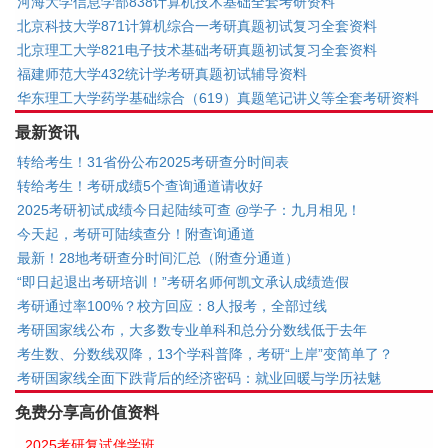
河海大学信息学部838计算机技术基础全套考研资料
北京科技大学871计算机综合一考研真题初试复习全套资料
北京理工大学821电子技术基础考研真题初试复习全套资料
福建师范大学432统计学考研真题初试辅导资料
华东理工大学药学基础综合（619）真题笔记讲义等全套考研资料
最新资讯
转给考生！31省份公布2025考研查分时间表
转给考生！考研成绩5个查询通道请收好
2025考研初试成绩今日起陆续可查 @学子：九月相见！
今天起，考研可陆续查分！附查询通道
最新！28地考研查分时间汇总（附查分通道）
“即日起退出考研培训！”考研名师何凯文承认成绩造假
考研通过率100%？校方回应：8人报考，全部过线
考研国家线公布，大多数专业单科和总分分数线低于去年
考生数、分数线双降，13个学科普降，考研“上岸”变简单了？
考研国家线全面下跌背后的经济密码：就业回暖与学历祛魅
免费分享高价值资料
2025考研复试伴学班