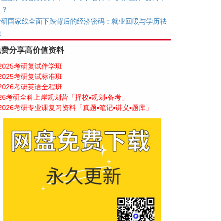
了？
考研国家线全面下跌背后的经济密码：就业回暖与学历祛
魅
免费分享高价值资料
2025考研复试伴学班
2025考研复试标准班
2026考研英语全程班
26考研全科上岸规划营「择校▪规划▪备考」
2026考研专业课复习资料「真题▪笔记▪讲义▪题库」