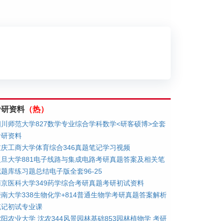
划
考研资料
（热）
四川师范大学827数学专业综合学科数学<研客硕博>全套
考研资料
重庆工商大学体育综合346真题笔记学习视频
复旦大学881电子线路与集成电路考研真题答案及相关笔
记题库练习题总结电子版全套96-25
南京医科大学349药学综合考研真题考研初试资料
暨南大学338生物化学+814普通生物学考研真题答案解析
笔记初试专业课
沈阳农业大学 沈农344风景园林基础853园林植物学 考研