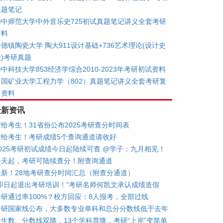
真题笔记
华中师范大学中外音乐史725初试真题笔记讲义全套考研
资料
德镇陶瓷大学 陶大911设计基础+736艺术理论(设计史
论)考研真题
中科技大学853经济学综合2010-2023年考研初试资料
中国矿业大学工程力学（802）真题笔记讲义全套考研复
习资料
最新资讯
转给考生！31省份公布2025考研查分时间表
转给考生！考研成绩5个查询通道请收好
2025考研初试成绩今日起陆续可查 @学子：九月相见！
今天起，考研可陆续查分！附查询通道
最新！28地考研查分时间汇总（附查分通道）
“即日起退出考研培训！”考研名师何凯文承认成绩造假
考研通过率100%？校方回应：8人报考，全部过线
考研国家线公布，大多数专业单科和总分分数线低于去年
考生数、分数线双降，13个学科普降，考研“上岸”变简单