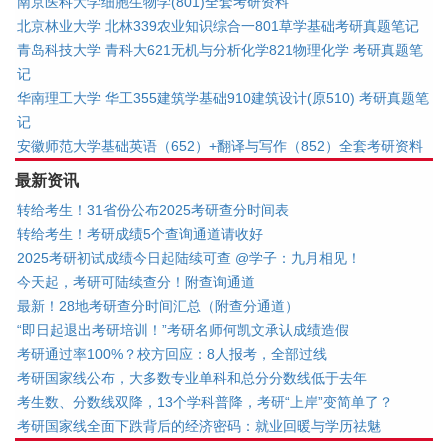
南京医科大学细胞生物学(801)全套考研资料
北京林业大学 北林339农业知识综合一801草学基础考研真题笔记
青岛科技大学 青科大621无机与分析化学821物理化学 考研真题笔
记
华南理工大学 华工355建筑学基础910建筑设计(原510) 考研真题笔
记
安徽师范大学基础英语（652）+翻译与写作（852）全套考研资料
最新资讯
转给考生！31省份公布2025考研查分时间表
转给考生！考研成绩5个查询通道请收好
2025考研初试成绩今日起陆续可查 @学子：九月相见！
今天起，考研可陆续查分！附查询通道
最新！28地考研查分时间汇总（附查分通道）
“即日起退出考研培训！”考研名师何凯文承认成绩造假
考研通过率100%？校方回应：8人报考，全部过线
考研国家线公布，大多数专业单科和总分分数线低于去年
考生数、分数线双降，13个学科普降，考研“上岸”变简单了？
考研国家线全面下跌背后的经济密码：就业回暖与学历祛魅