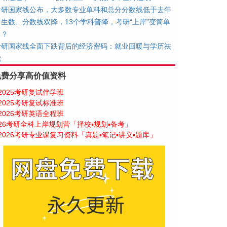
考研国家线公布，大多数专业单科和总分分数线低于去年
考生数、分数线双降，13个学科普降，考研“上岸”变简单
了？
考研国家线全面下跌背后的经济密码：就业回暖与学历祛
魅
免费分享高价值资料
2025考研复试伴学班
2025考研复试标准班
2026考研英语全程班
26考研全科上岸规划营「择校▪规划▪备考」
2026考研专业课复习资料「真题▪笔记▪讲义▪题库」