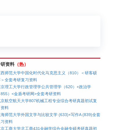
划
考研资料
（热）
江西师范大学中国化时代化马克思主义（810）＜研客硕
博＞全套考研复习资料
南京理工大学行政管理学公共管理学（620）+政治学
（855）<金盾考研网>全套考研资料
北京航空航天大学807机械工程专业综合考研真题初试复
习资料
海师范大学外国文学与比较文学 (633)+写作A (839)全套
复习资料
北京工商大学北工商431金融学综合金融专硕考研真题初