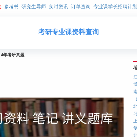
载
参考书
研究生导师
实时资讯
订单查询
专业课学长招聘计
考研专业课资料查询
14年考研真题
上