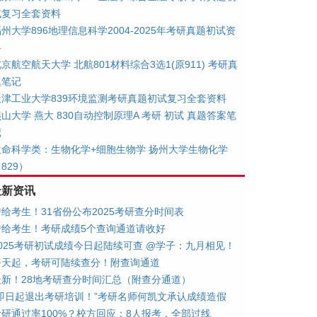
试复习全套资料
州大学896地理信息科学2004-2025年考研真题初试资
料
京航空航天大学 北航801材料综合3选1(原911) 考研真
题笔记
天津工业大学839环境监测考研真题初试复习全套资料
山大学 燕大 830自动控制原理A 考研 初试 真题答案笔
记
生命科学类：生物化学+细胞生物学 扬州大学生物化学
829）
最新资讯
转给考生！31省份公布2025考研查分时间表
转给考生！考研成绩5个查询通道请收好
2025考研初试成绩今日起陆续可查 @学子：九月相见！
今天起，考研可陆续查分！附查询通道
最新！28地考研查分时间汇总（附查分通道）
“即日起退出考研培训！”考研名师何凯文承认成绩造假
考研通过率100%？校方回应：8人报考，全部过线