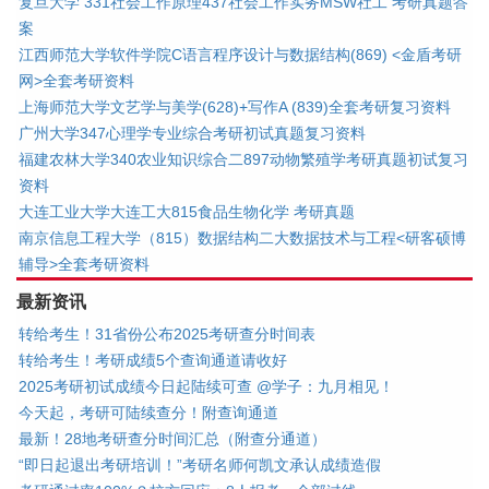
复旦大学 331社会工作原理437社会工作实务MSW社工 考研真题答
案
江西师范大学软件学院C语言程序设计与数据结构(869) <金盾考研
网>全套考研资料
上海师范大学文艺学与美学(628)+写作A (839)全套考研复习资料
广州大学347心理学专业综合考研初试真题复习资料
福建农林大学340农业知识综合二897动物繁殖学考研真题初试复习
资料
大连工业大学大连工大815食品生物化学 考研真题
南京信息工程大学（815）数据结构二大数据技术与工程<研客硕博
辅导>全套考研资料
最新资讯
转给考生！31省份公布2025考研查分时间表
转给考生！考研成绩5个查询通道请收好
2025考研初试成绩今日起陆续可查 @学子：九月相见！
今天起，考研可陆续查分！附查询通道
最新！28地考研查分时间汇总（附查分通道）
“即日起退出考研培训！”考研名师何凯文承认成绩造假