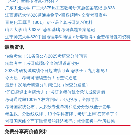
（808）全套考研复习资料-2
广东工业大学 广工大875热工基础考研真题答案笔记 原838
江西师范大学826普通生物学<研客硕博> 全套考研资料
青岛化工原理（801）专业课全套考研复习资料
山西大学 山大635生态学基础 考研真题答案笔记
辽宁师范大学820中国地理学科地理＜研客硕博＞全套考研复习资料
最新资讯
转给考生！31省份公布2025考研查分时间表
转给考生！考研成绩5个查询通道请收好
2025考研初试成绩今日起陆续可查 @学子：九月相见！
今天起，考研可陆续查分！附查询通道
最新！28地考研查分时间汇总（附查分通道）
“即日起退出考研培训！”考研名师何凯文承认成绩造假
考研通过率100%？校方回应：8人报考，全部过线
考研国家线公布，大多数专业单科和总分分数线低于去年
考生数、分数线双降，13个学科普降，考研“上岸”变简单了？
考研国家线全面下跌背后的经济密码：就业回暖与学历祛魅
免费分享高价值资料