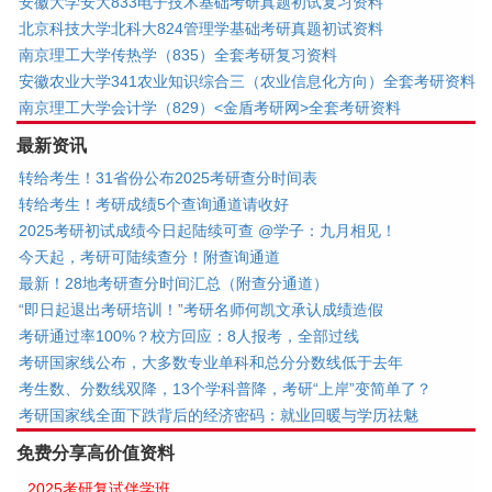
安徽大学安大833电子技术基础考研真题初试复习资料
北京科技大学北科大824管理学基础考研真题初试资料
南京理工大学传热学（835）全套考研复习资料
安徽农业大学341农业知识综合三（农业信息化方向）全套考研资料
南京理工大学会计学（829）<金盾考研网>全套考研资料
最新资讯
转给考生！31省份公布2025考研查分时间表
转给考生！考研成绩5个查询通道请收好
2025考研初试成绩今日起陆续可查 @学子：九月相见！
今天起，考研可陆续查分！附查询通道
最新！28地考研查分时间汇总（附查分通道）
“即日起退出考研培训！”考研名师何凯文承认成绩造假
考研通过率100%？校方回应：8人报考，全部过线
考研国家线公布，大多数专业单科和总分分数线低于去年
考生数、分数线双降，13个学科普降，考研“上岸”变简单了？
考研国家线全面下跌背后的经济密码：就业回暖与学历祛魅
免费分享高价值资料
2025考研复试伴学班