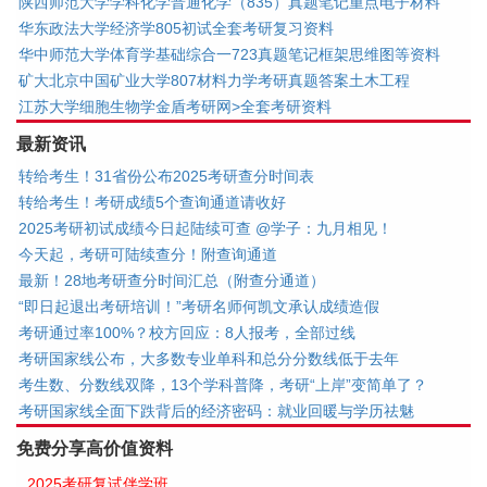
陕西师范大学学科化学普通化学（835）真题笔记重点电子材料
华东政法大学经济学805初试全套考研复习资料
华中师范大学体育学基础综合一723真题笔记框架思维图等资料
矿大北京中国矿业大学807材料力学考研真题答案土木工程
江苏大学细胞生物学金盾考研网>全套考研资料
最新资讯
转给考生！31省份公布2025考研查分时间表
转给考生！考研成绩5个查询通道请收好
2025考研初试成绩今日起陆续可查 @学子：九月相见！
今天起，考研可陆续查分！附查询通道
最新！28地考研查分时间汇总（附查分通道）
“即日起退出考研培训！”考研名师何凯文承认成绩造假
考研通过率100%？校方回应：8人报考，全部过线
考研国家线公布，大多数专业单科和总分分数线低于去年
考生数、分数线双降，13个学科普降，考研“上岸”变简单了？
考研国家线全面下跌背后的经济密码：就业回暖与学历祛魅
免费分享高价值资料
2025考研复试伴学班