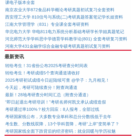
课电子版本全套
南京农业大学872食品科学概论考研真题初试复习全套资料
西安理工大学 810信号与系统(二)考研真题答案笔记学长姐资料
江南大学管理学（831）专业课全套考研资料
华北电力大学 华电811电力系统分析基础考研学长学姐真题笔记
河北师范大学学科思中学德育学科教学论(801) 全套考研复习资料
河南大学431金融学综合金融专硕考研真题初试复习资料
最新资讯
转给考生！31省份公布2025考研查分时间表
转给考生！考研成绩5个查询通道请收好
2025考研初试成绩今日起陆续可查 @学子：九月相见！
今天起，考研可陆续查分！附查询通道
最新！28地考研查分时间汇总（附查分通道）
“即日起退出考研培训！”考研名师何凯文承认成绩造假
考研通过率100%？校方回应：8人报考，全部过线
考研国家线公布，大多数专业单科和总分分数线低于去年
考生数、分数线双降，13个学科普降，考研“上岸”变简单了？
考研国家线全面下跌背后的经济密码：就业回暖与学历祛魅