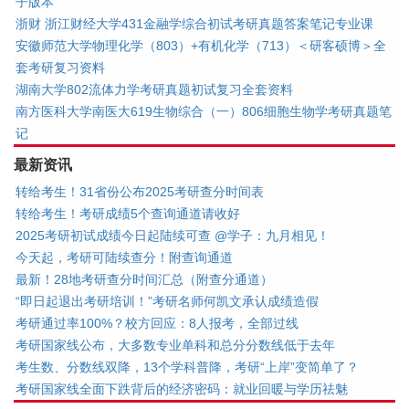
子版本
浙财 浙江财经大学431金融学综合初试考研真题答案笔记专业课
安徽师范大学物理化学（803）+有机化学（713）＜研客硕博＞全
套考研复习资料
湖南大学802流体力学考研真题初试复习全套资料
南方医科大学南医大619生物综合（一）806细胞生物学考研真题笔
记
最新资讯
转给考生！31省份公布2025考研查分时间表
转给考生！考研成绩5个查询通道请收好
2025考研初试成绩今日起陆续可查 @学子：九月相见！
今天起，考研可陆续查分！附查询通道
最新！28地考研查分时间汇总（附查分通道）
“即日起退出考研培训！”考研名师何凯文承认成绩造假
考研通过率100%？校方回应：8人报考，全部过线
考研国家线公布，大多数专业单科和总分分数线低于去年
考生数、分数线双降，13个学科普降，考研“上岸”变简单了？
考研国家线全面下跌背后的经济密码：就业回暖与学历祛魅