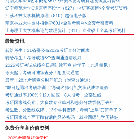
河南大学624艺术概论851中外美术史考研真题初试复习资料
辽宁师范大学C语言程序设计（827）+<研客硕博>全套考研资料
江苏科技大学机械原理（810）超值电子版
南京林业大学园林植物学801<金盾考研网>全套考研资料
上海理工大学概率论与数理统计（811）专业硕士全套考研资料
最新资讯
转给考生！31省份公布2025考研查分时间表
转给考生！考研成绩5个查询通道请收好
2025考研初试成绩今日起陆续可查 @学子：九月相见！
今天起，考研可陆续查分！附查询通道
最新！28地考研查分时间汇总（附查分通道）
“即日起退出考研培训！”考研名师何凯文承认成绩造假
考研通过率100%？校方回应：8人报考，全部过线
考研国家线公布，大多数专业单科和总分分数线低于去年
考生数、分数线双降，13个学科普降，考研“上岸”变简单了？
考研国家线全面下跌背后的经济密码：就业回暖与学历祛魅
免费分享高价值资料
2025考研复试伴学班