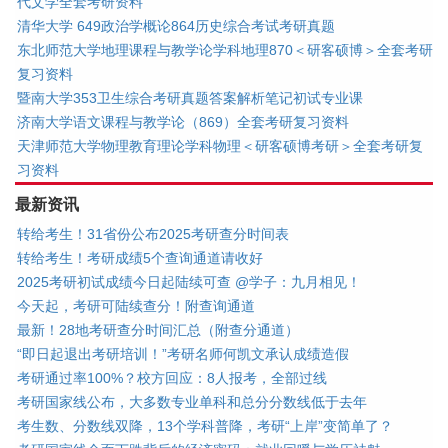
代文学全套考研资料
清华大学 649政治学概论864历史综合考试考研真题
东北师范大学地理课程与教学论学科地理870＜研客硕博＞全套考研
复习资料
暨南大学353卫生综合考研真题答案解析笔记初试专业课
济南大学语文课程与教学论（869）全套考研复习资料
天津师范大学物理教育理论学科物理＜研客硕博考研＞全套考研复
习资料
最新资讯
转给考生！31省份公布2025考研查分时间表
转给考生！考研成绩5个查询通道请收好
2025考研初试成绩今日起陆续可查 @学子：九月相见！
今天起，考研可陆续查分！附查询通道
最新！28地考研查分时间汇总（附查分通道）
“即日起退出考研培训！”考研名师何凯文承认成绩造假
考研通过率100%？校方回应：8人报考，全部过线
考研国家线公布，大多数专业单科和总分分数线低于去年
考生数、分数线双降，13个学科普降，考研“上岸”变简单了？