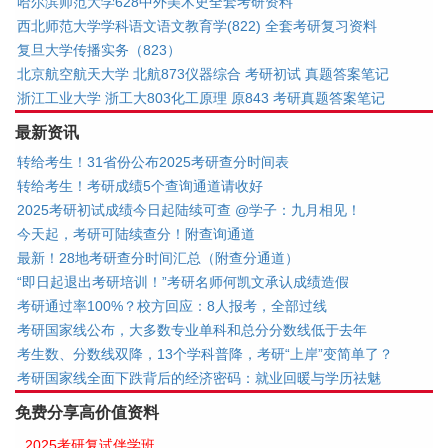
哈尔滨师范大学628中外美术史全套考研资料
西北师范大学学科语文语文教育学(822) 全套考研复习资料
复旦大学传播实务（823）
北京航空航天大学 北航873仪器综合 考研初试 真题答案笔记
浙江工业大学 浙工大803化工原理 原843 考研真题答案笔记
最新资讯
转给考生！31省份公布2025考研查分时间表
转给考生！考研成绩5个查询通道请收好
2025考研初试成绩今日起陆续可查 @学子：九月相见！
今天起，考研可陆续查分！附查询通道
最新！28地考研查分时间汇总（附查分通道）
“即日起退出考研培训！”考研名师何凯文承认成绩造假
考研通过率100%？校方回应：8人报考，全部过线
考研国家线公布，大多数专业单科和总分分数线低于去年
考生数、分数线双降，13个学科普降，考研“上岸”变简单了？
考研国家线全面下跌背后的经济密码：就业回暖与学历祛魅
免费分享高价值资料
2025考研复试伴学班