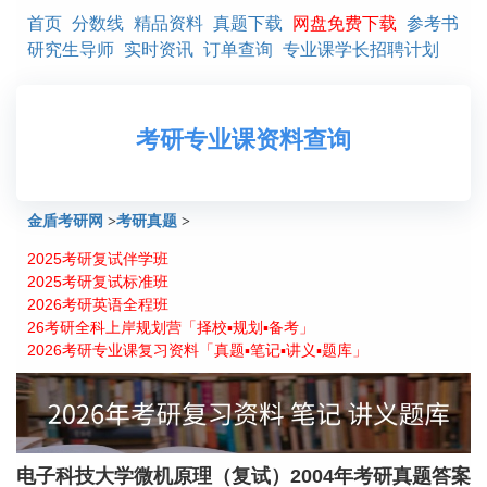
首页
分数线
精品资料
真题下载
网盘免费下载
参考书
研究生导师
实时资讯
订单查询
专业课学长招聘计划
考研专业课资料查询
金盾考研网
>
考研真题
>
2025考研复试伴学班
电子科技大学微机原理（复试）2004年考研真题答案
2025考研复试标准班
2026考研英语全程班
26考研全科上岸规划营「择校▪规划▪备考」
2026考研专业课复习资料「真题▪笔记▪讲义▪题库」
电子科技大学微机原理（复试）2004年考研真题答案