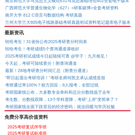
南京师范大学马克思主义概论631马克思基础理论402全套电子版本
广西师范大学普通生物化学（627）<研客硕博>全套考研资料
南开大学 812 C语言与数据结构 考研真题
兰州大学兰大805电子线路基础考研真题初试资料笔记题库电子版本
最新资讯
转给考生！31省份公布2025考研查分时间表
转给考生！考研成绩5个查询通道请收好
2025考研初试成绩今日起陆续可查 @学子：九月相见！
今天起，考研可陆续查分！附查询通道
最新！28地考研查分时间汇总（附查分通道）
“即日起退出考研培训！”考研名师何凯文承认成绩造假
考研通过率100%？校方回应：8人报考，全部过线
考研国家线公布，大多数专业单科和总分分数线低于去年
考生数、分数线双降，13个学科普降，考研“上岸”变简单了？
考研国家线全面下跌背后的经济密码：就业回暖与学历祛魅
免费分享高价值资料
2025考研复试伴学班
2025考研复试标准班