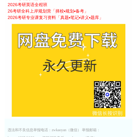
2026考研英语全程班
26考研全科上岸规划营「择校▪规划▪备考」
2026考研专业课复习资料「真题▪笔记▪讲义▪题库」
违法和不良信息举报电话：zwkaoyan（微信） 举报邮箱：