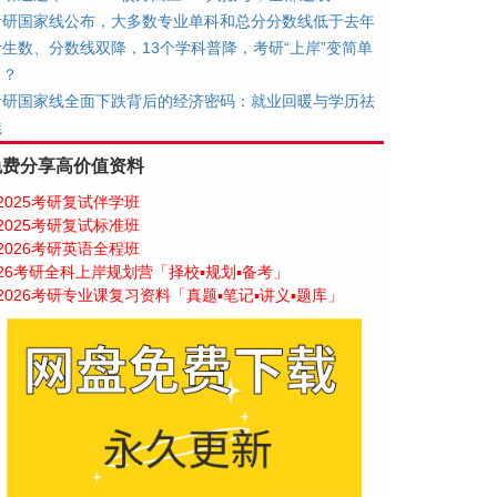
考研国家线公布，大多数专业单科和总分分数线低于去年
考生数、分数线双降，13个学科普降，考研“上岸”变简单
了？
考研国家线全面下跌背后的经济密码：就业回暖与学历祛
魅
免费分享高价值资料
2025考研复试伴学班
2025考研复试标准班
2026考研英语全程班
26考研全科上岸规划营「择校▪规划▪备考」
2026考研专业课复习资料「真题▪笔记▪讲义▪题库」