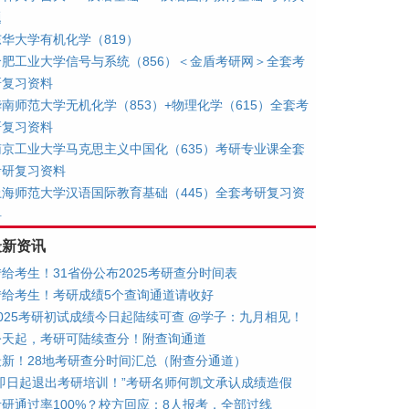
题
东华大学有机化学（819）
合肥工业大学信号与系统（856）＜金盾考研网＞全套考
研复习资料
华南师范大学无机化学（853）+物理化学（615）全套考
研复习资料
南京工业大学马克思主义中国化（635）考研专业课全套
考研复习资料
上海师范大学汉语国际教育基础（445）全套考研复习资
料
最新资讯
转给考生！31省份公布2025考研查分时间表
转给考生！考研成绩5个查询通道请收好
2025考研初试成绩今日起陆续可查 @学子：九月相见！
今天起，考研可陆续查分！附查询通道
最新！28地考研查分时间汇总（附查分通道）
“即日起退出考研培训！”考研名师何凯文承认成绩造假
考研通过率100%？校方回应：8人报考，全部过线