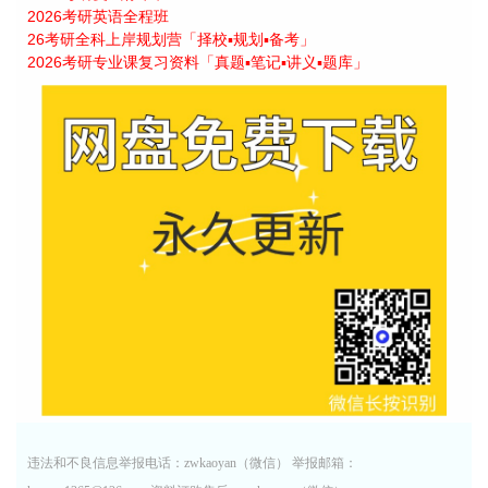
2026考研英语全程班
26考研全科上岸规划营「择校▪规划▪备考」
2026考研专业课复习资料「真题▪笔记▪讲义▪题库」
违法和不良信息举报电话：zwkaoyan（微信） 举报邮箱：