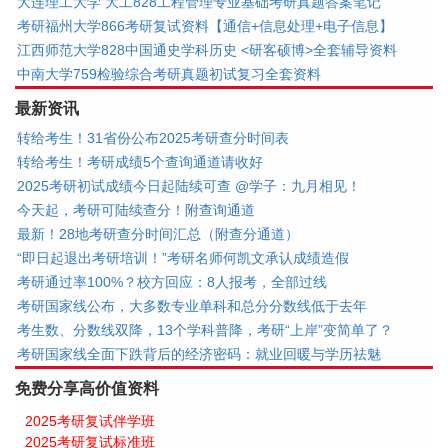
大连理工大学 大工828工程管理专业基础考研真题答案笔记
考研福州大学866考研复试资料【通信+信息处理+电子信息】
江西师范大学828中国通史学科历史 <研客硕博>全套辅导资料
中南大学759检验综合考研真题初试复习全套资料
最新资讯
转给考生！31省份公布2025考研查分时间表
转给考生！考研成绩5个查询通道请收好
2025考研初试成绩今日起陆续可查 @学子：九月相见！
今天起，考研可陆续查分！附查询通道
最新！28地考研查分时间汇总（附查分通道）
“即日起退出考研培训！”考研名师何凯文承认成绩造假
考研通过率100%？校方回应：8人报考，全部过线
考研国家线公布，大多数专业单科和总分分数线低于去年
考生数、分数线双降，13个学科普降，考研“上岸”变简单了？
考研国家线全面下跌背后的经济密码：就业回暖与学历祛魅
免费分享高价值资料
2025考研复试伴学班
2025考研复试标准班