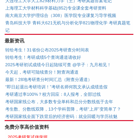
大连理工大学大工829材料力学（土）考研真题答案笔记
上海理工大学材料科学基础(852)专业课全套考研资料
南大南京大学护理综合（308）医学院专业课复习导学视频
青岛科技大学 青科大621无机与分析化学821物理化学 考研真题笔
记
最新资讯
转给考生！31省份公布2025考研查分时间表
转给考生！考研成绩5个查询通道请收好
2025考研初试成绩今日起陆续可查 @学子：九月相见！
今天起，考研可陆续查分！附查询通道
最新！28地考研查分时间汇总（附查分通道）
“即日起退出考研培训！”考研名师何凯文承认成绩造假
考研通过率100%？校方回应：8人报考，全部过线
考研国家线公布，大多数专业单科和总分分数线低于去年
考生数、分数线双降，13个学科普降，考研“上岸”变简单了？
考研国家线全面下跌背后的经济密码：就业回暖与学历祛魅
免费分享高价值资料
2025考研复试伴学班