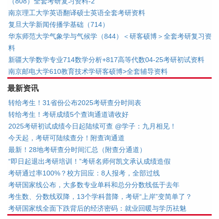
（808）全套考研复习资料-2
南京理工大学英语翻译硕士英语全套考研资料
复旦大学新闻传播学基础（714）
华东师范大学气象学与气候学（844）＜研客硕博＞全套考研复习资
料
新疆大学数学专业714数学分析+817高等代数04-25考研初试资料
南京邮电大学610教育技术学研客硕博>全套辅导资料
最新资讯
转给考生！31省份公布2025考研查分时间表
转给考生！考研成绩5个查询通道请收好
2025考研初试成绩今日起陆续可查 @学子：九月相见！
今天起，考研可陆续查分！附查询通道
最新！28地考研查分时间汇总（附查分通道）
“即日起退出考研培训！”考研名师何凯文承认成绩造假
考研通过率100%？校方回应：8人报考，全部过线
考研国家线公布，大多数专业单科和总分分数线低于去年
考生数、分数线双降，13个学科普降，考研“上岸”变简单了？
考研国家线全面下跌背后的经济密码：就业回暖与学历祛魅