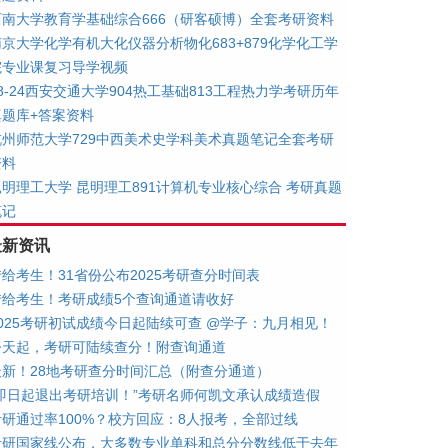
西南大学教育学基础综合666（研客硕博）全套考研资料
南京大学化学有机大化仪器分析物化683+879化学化工学
院专业课复习导学视频
8-24西安交通大学904热工基础813工程热力学考研历年
真题库+答案资料
杭州师范大学729中西美术史学科美术真题笔记全套考研
资料
昆明理工大学 昆明理工891计算机专业核心综合 考研真题
笔记
最新资讯
转给考生！31省份公布2025考研查分时间表
转给考生！考研成绩5个查询通道请收好
2025考研初试成绩今日起陆续可查 @学子：九月相见！
今天起，考研可陆续查分！附查询通道
最新！28地考研查分时间汇总（附查分通道）
“即日起退出考研培训！”考研名师何凯文承认成绩造假
考研通过率100%？校方回应：8人报考，全部过线
考研国家线公布，大多数专业单科和总分分数线低于去年