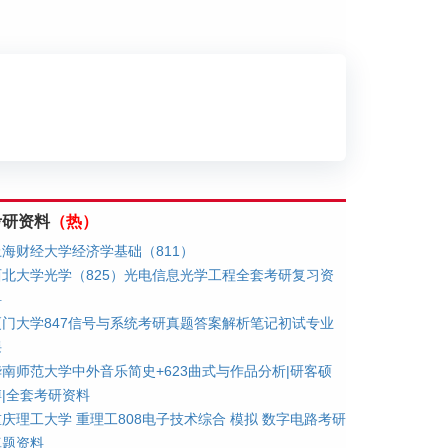
划
考研资料
（热）
上海财经大学经济学基础（811）
西北大学光学（825）光电信息光学工程全套考研复习资
料
厦门大学847信号与系统考研真题答案解析笔记初试专业
课
华南师范大学中外音乐简史+623曲式与作品分析|研客硕
博|全套考研资料
重庆理工大学 重理工808电子技术综合 模拟 数字电路考研
真题资料