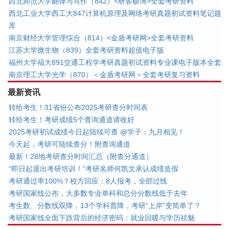
西北师范大学翻译与写作（842）<研客硕博>全套考研资料
西北工业大学西工大847计算机原理及网络考研真题初试资料笔记题
库
南京财经大学管理综合（814）<金盾考研网>全套考研资料
江苏大学微生物（839）全套考研资料超值电子版
福州大学福大891交通工程学考研真题初试资料专业课电子版本全套
南京理工大学光学（870）＜金盾考研网＞全套考研复习资料
最新资讯
转给考生！31省份公布2025考研查分时间表
转给考生！考研成绩5个查询通道请收好
2025考研初试成绩今日起陆续可查 @学子：九月相见！
今天起，考研可陆续查分！附查询通道
最新！28地考研查分时间汇总（附查分通道）
“即日起退出考研培训！”考研名师何凯文承认成绩造假
考研通过率100%？校方回应：8人报考，全部过线
考研国家线公布，大多数专业单科和总分分数线低于去年
考生数、分数线双降，13个学科普降，考研“上岸”变简单了？
考研国家线全面下跌背后的经济密码：就业回暖与学历祛魅