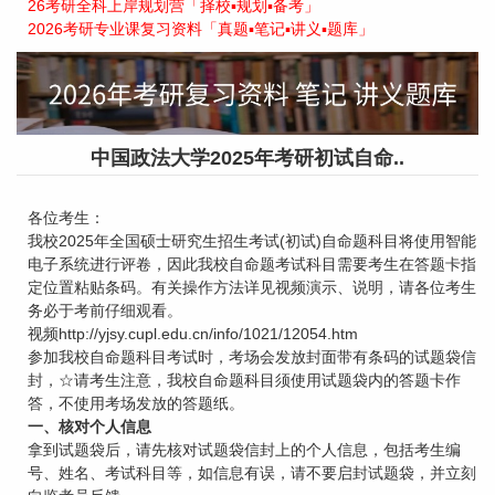
26考研全科上岸规划营「择校▪规划▪备考」
2026考研专业课复习资料「真题▪笔记▪讲义▪题库」
中国政法大学2025年考研初试自命..
各位考生：
我校2025年全国硕士研究生招生考试(初试)自命题科目将使用智能
电子系统进行评卷，因此我校自命题考试科目需要考生在答题卡指
定位置粘贴条码。有关操作方法详见视频演示、说明，请各位考生
务必于考前仔细观看。
视频http://yjsy.cupl.edu.cn/info/1021/12054.htm
参加我校自命题科目考试时，考场会发放封面带有条码的试题袋信
封，☆请考生注意，我校自命题科目须使用试题袋内的答题卡作
答，不使用考场发放的答题纸。
一、核对个人信息
拿到试题袋后，请先核对试题袋信封上的个人信息，包括考生编
号、姓名、考试科目等，如信息有误，请不要启封试题袋，并立刻