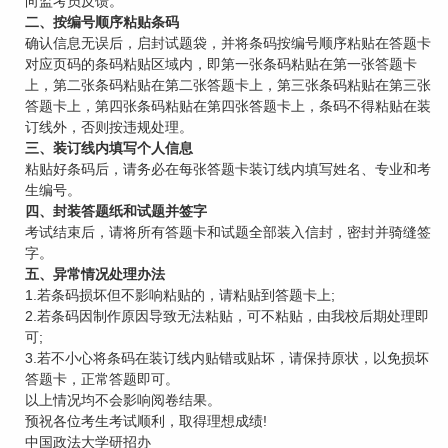
向监考员反馈。
二、按编号顺序粘贴条码
确认信息无误后，启封试题袋，并将条码按编号顺序粘贴在答题卡
对应页码的条码粘贴区域内，即第一张条码粘贴在第一张答题卡
上，第二张条码粘贴在第二张答题卡上，第三张条码粘贴在第三张
答题卡上，第四张条码粘贴在第四张答题卡上，条码不得粘贴在装
订线外，否则按违规处理。
三、装订线内填写个人信息
粘贴好条码后，请务必在每张答题卡装订线内填写姓名、专业和考
生编号。
四、封装答题纸和试题并签字
考试结束后，请将所有答题卡和试题全部装入信封，密封并骑缝签
字。
五、异常情况处理办法
1.若条码损坏但不影响粘贴的，请粘贴到答题卡上;
2.若条码因制作原因导致无法粘贴，可不粘贴，由我校后期处理即
可;
3.若不小心将条码在装订线内贴错或贴坏，请保持原状，以免损坏
答题卡，正常答题即可。
以上情况均不会影响阅卷结果。
预祝各位考生考试顺利，取得理想成绩!
中国政法大学研招办