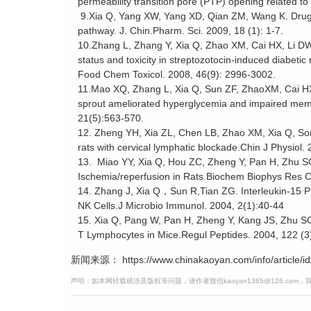
permeability transition pore (PTP) opening related to
9.Xia Q, Yang XW, Yang XD, Qian ZM, Wang K. Drug d
pathway. J. Chin.Pharm. Sci. 2009, 18 (1): 1-7.
10.Zhang L, Zhang Y, Xia Q, Zhao XM, Cai HX, Li DW,
status and toxicity in streptozotocin-induced diabetic
Food Chem Toxicol. 2008, 46(9): 2996-3002.
11.Mao XQ, Zhang L, Xia Q, Sun ZF, ZhaoXM, Cai H
sprout ameliorated hyperglycemia and impaired memor
21(5):563-570.
12. Zheng YH, Xia ZL, Chen LB, Zhao XM, Xia Q, Song
rats with cervical lymphatic blockade.Chin J Physiol. 
13. Miao YY, Xia Q, Hou ZC, Zheng Y, Pan H, Zhu SG.
Ischemia/reperfusion in Rats.Biochem Biophys Res
14. Zhang J, Xia Q，Sun R,Tian ZG. Interleukin-15 
NK Cells.J Microbio Immunol. 2004, 2(1):40-44
15. Xia Q, Pang W, Pan H, Zheng Y, Kang JS, Zhu SG. 
T Lymphocytes in Mice.Regul Peptides. 2004, 122 (3)
新闻来源： https://www.chinakaoyan.com/info/article/id
声明：如本网转载稿涉及版权等问题，请作者致信kaoyan1365@126.com