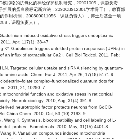
模拟物的抗氧化的神经保护机制研究，20901005，课题负责
扩展的蛋白质标记新方法，2090CB912301学术骨干），教育部
用机制，200800011056，课题负责人），博士后基金一项
37288，课题负责人）。
Gadolinium-induced oxidative stress triggers endoplasmic
 2011, Apr; 117(1): 38-47.
 K*. Gadolinium triggers unfolded protein responses (UPRs) in
of an influx of extracellular Ca2+. Cell Biol Toxicol. 2011, Feb;
i LN. Targeted cellular uptake and siRNA silencing by quantum-
d to amino acids. Chem Eur J. 2011, Apr 26; 17(18):5171-9.
lodextrin–folate complex-functionalized quantum dots for
Chem. 2011, 21, 10290–7
mitochondrial function and oxidative stress in rat cortical
xicity. Neurotoxicology. 2010, Aug; 31(4):391-8
derived neurotrophic factor protects neurons from GdCl3-
 Sci China Chem. 2010, Oct; 53 (10):2193–9
Wang K. Synthesis, biocompatibility and cell labeling of L-
um dot probes. Biomaterials. 2010, May; 31(15):4401-8.
D, Wang K. Vanadium compounds induced mitochondria