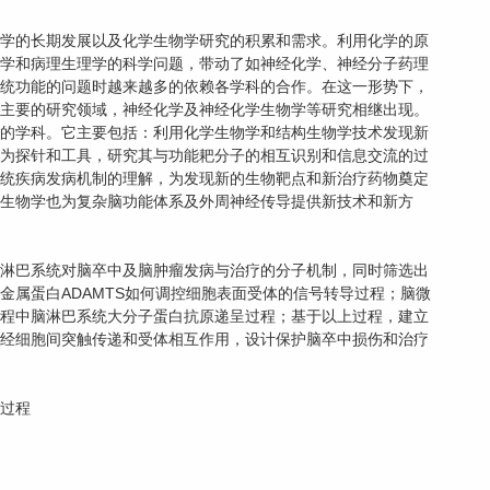
学的长期发展以及化学生物学研究的积累和需求。利用化学的原
学和病理生理学的科学问题，带动了如神经化学、神经分子药理
统功能的问题时越来越多的依赖各学科的合作。在这一形势下，
主要的研究领域，神经化学及神经化学生物学等研究相继出现。
的学科。它主要包括：利用化学生物学和结构生物学技术发现新
为探针和工具，研究其与功能耙分子的相互识别和信息交流的过
统疾病发病机制的理解，为发现新的生物靶点和新治疗药物奠定
生物学也为复杂脑功能体系及外周神经传导提供新技术和新方
淋巴系统对脑卒中及脑肿瘤发病与治疗的分子机制，同时筛选出
金属蛋白ADAMTS如何调控细胞表面受体的信号转导过程；脑微
程中脑淋巴系统大分子蛋白抗原递呈过程；基于以上过程，建立
经细胞间突触传递和受体相互作用，设计保护脑卒中损伤和治疗
导过程