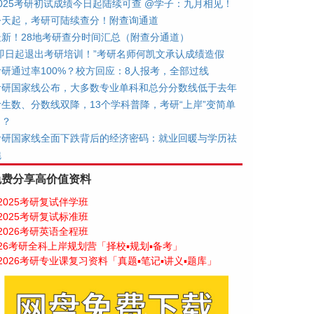
2025考研初试成绩今日起陆续可查 @学子：九月相见！
今天起，考研可陆续查分！附查询通道
最新！28地考研查分时间汇总（附查分通道）
“即日起退出考研培训！”考研名师何凯文承认成绩造假
考研通过率100%？校方回应：8人报考，全部过线
考研国家线公布，大多数专业单科和总分分数线低于去年
考生数、分数线双降，13个学科普降，考研“上岸”变简单
了？
考研国家线全面下跌背后的经济密码：就业回暖与学历祛
魅
免费分享高价值资料
2025考研复试伴学班
2025考研复试标准班
2026考研英语全程班
26考研全科上岸规划营「择校▪规划▪备考」
2026考研专业课复习资料「真题▪笔记▪讲义▪题库」