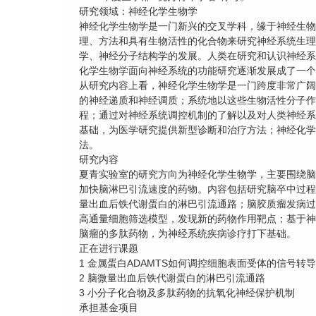
研究领域：神经化学生物学
神经化学生物学是一门新兴的交叉学科，缘于神经生物
理、方法和具有生物活性的化合物来研究神经系统生理
学、神经分子结构学的发展。人类在研究和认识神经系
化学生物学面向神经系统的功能研究逐渐发展成了一个
从研究内容上看，神经化学生物学是一门跨度非常广阔
的神经递质和神经调质；系统地以这些生物活性分子作
程；通过对神经系统调控机制的了解以及对人类神经系
基础，为医学研究提供新型诊断和治疗方法；神经化学
法。
研究内容
夏青实验室的研究方向为神经化学生物学，主要围绕脑
加快脑淋巴引流速度的药物。内容包括研究脑卒中过程
量出血后铁代谢蛋白的淋巴引流通路；脑胶质瘤发病过
高通量细胞筛选模型，发现新的药物作用靶点；基于神
脑瘤的多肽药物，为神经系统疾病诊疗打下基础。
正在进行课题
1 金属蛋白ADAMTS如何调控细胞表面受体的信号转
2 脑微量出血后铁代谢蛋白的淋巴引流通路
3 小分子化合物及多肽药物的抗氧化神经保护机制
承担基金项目