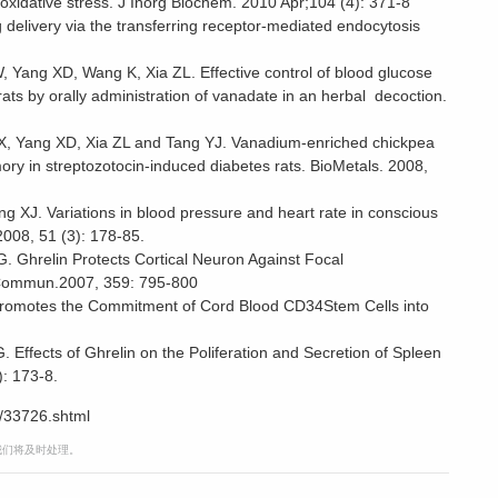
 oxidative stress. J Inorg Biochem. 2010 Apr;104 (4): 371-8
elivery via the transferring receptor-mediated endocytosis
 Yang XD, Wang K, Xia ZL. Effective control of blood glucose
 rats by orally administration of vanadate in an herbal decoction.
X, Yang XD, Xia ZL and Tang YJ. Vanadium-enriched chickpea
y in streptozotocin-induced diabetes rats. BioMetals. 2008,
 XJ. Variations in blood pressure and heart rate in conscious
2008, 51 (3): 178-85.
 Ghrelin Protects Cortical Neuron Against Focal
 Commun.2007, 359: 795-800
Promotes the Commitment of Cord Blood CD34Stem Cells into
Effects of Ghrelin on the Poliferation and Secretion of Spleen
: 173-8.
/33726.shtml
，我们将及时处理。