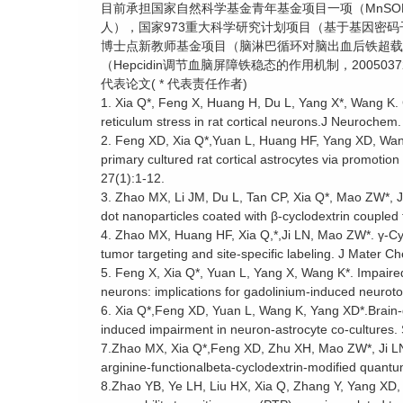
目前承担国家自然科学基金青年基金项目一项（MnSOD
人），国家973重大科学研究计划项目（基于基因密码子
博士点新教师基金项目（脑淋巴循环对脑出血后铁超载的作
（Hepcidin调节血脑屏障铁稳态的作用机制，20050
代表论文( * 代表责任作者)
1. Xia Q*, Feng X, Huang H, Du L, Yang X*, Wang K. 
reticulum stress in rat cortical neurons.J Neurochem.
2. Feng XD, Xia Q*,Yuan L, Huang HF, Yang XD, Wang
primary cultured rat cortical astrocytes via promotion 
27(1):1-12.
3. Zhao MX, Li JM, Du L, Tan CP, Xia Q*, Mao ZW*, J
dot nanoparticles coated with β-cyclodextrin couple
4. Zhao MX, Huang HF, Xia Q,*,Ji LN, Mao ZW*. γ-Cyc
tumor targeting and site-specific labeling. J Mater 
5. Feng X, Xia Q*, Yuan L, Yang X, Wang K*. Impaired 
neurons: implications for gadolinium-induced neuroto
6. Xia Q*,Feng XD, Yuan L, Wang K, Yang XD*.Brain-
induced impairment in neuron-astrocyte co-cultures.
7.Zhao MX, Xia Q*,Feng XD, Zhu XH, Mao ZW*, Ji LN, 
arginine-functionalbeta-cyclodextrin-modified quant
8.Zhao YB, Ye LH, Liu HX, Xia Q, Zhang Y, Yang X