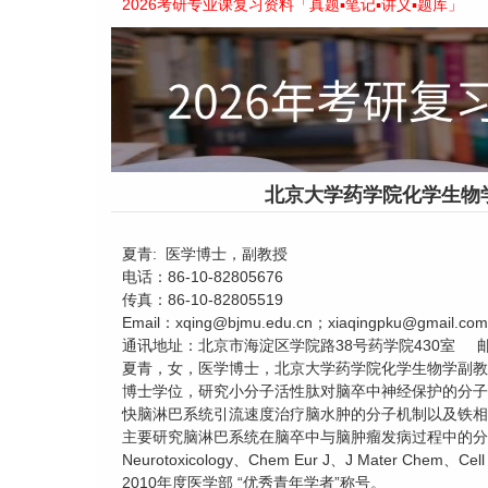
2026考研专业课复习资料「真题▪笔记▪讲义▪题库」
北京大学药学院化学生物
夏青: 医学博士，副教授
电话：86-10-82805676
传真：86-10-82805519
Email：xqing@bjmu.edu.cn；xiaqingpku@gmail.com
通讯地址：北京市海淀区学院路38号药学院430室 邮编
夏青，女，医学博士，北京大学药学院化学生物学副教
博士学位，研究小分子活性肽对脑卒中神经保护的分子机
快脑淋巴系统引流速度治疗脑水肿的分子机制以及铁相关
主要研究脑淋巴系统在脑卒中与脑肿瘤发病过程中的分子机制。近
Neurotoxicology、Chem Eur J、J Mater Ch
2010年度医学部 “优秀青年学者”称号。