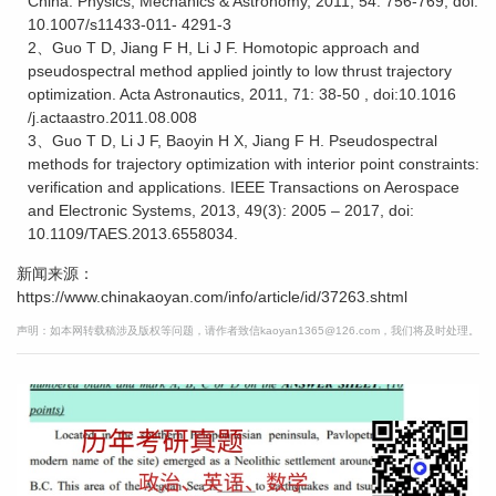
China: Physics, Mechanics & Astronomy, 2011, 54: 756-769, doi:
10.1007/s11433-011- 4291-3
2、Guo T D, Jiang F H, Li J F. Homotopic approach and
pseudospectral method applied jointly to low thrust trajectory
optimization. Acta Astronautics, 2011, 71: 38-50 , doi:10.1016
/j.actaastro.2011.08.008
3、Guo T D, Li J F, Baoyin H X, Jiang F H. Pseudospectral
methods for trajectory optimization with interior point constraints:
verification and applications. IEEE Transactions on Aerospace
and Electronic Systems, 2013, 49(3): 2005 – 2017, doi:
10.1109/TAES.2013.6558034.
新闻来源：
https://www.chinakaoyan.com/info/article/id/37263.shtml
声明：如本网转载稿涉及版权等问题，请作者致信kaoyan1365@126.com，我们将及时处理。