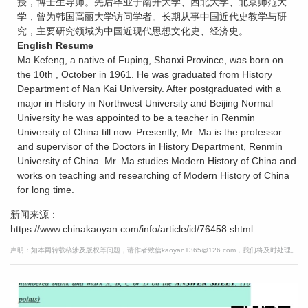
授，博士生导师。先后毕业于南开大学、西北大学、北京师范大
学，曾为韩国高丽大学访问学者。长期从事中国近代史教学与研
究，主要研究领域为中国近现代思想文化史、经济史。
English Resume
Ma Kefeng, a native of Fuping, Shanxi Province, was born on
the 10th , October in 1961. He was graduated from History
Department of Nan Kai University. After postgraduated with a
major in History in Northwest University and Beijing Normal
University he was appointed to be a teacher in Renmin
University of China till now. Presently, Mr. Ma is the professor
and supervisor of the Doctors in History Department, Renmin
University of China. Mr. Ma studies Modern History of China and
works on teaching and researching of Modern History of China
for long time.
新闻来源：
https://www.chinakaoyan.com/info/article/id/76458.shtml
声明：如本网转载稿涉及版权等问题，请作者致信kaoyan1365@126.com，我们将及时处理。