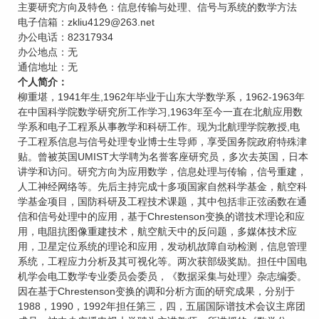
主要研究方向及特色：信息传输与处理、信号与系统的数学方法
电子信箱：zkliu4129@263.net
办公电话：82317934
办公地点：无
通信地址：无
个人简介：
柳重堪，1941年生,1962年毕业于山东大学数学系，1962-1963年
在中国科学院数学研究所工作学习,1963年至今一直在北航应用数
学系和电子工程系从事教学和科研工作。现为北航理学院教授,电
子工程系信息与信号处理专业博士生导师，享受国务院政府特殊津
贴。曾被英国UMIST大学聘为名誉客座研究员，多次去英国，日本
讲学和访问。研究方向为应用数学，信息处理与传输，信号重建，
人工神经网络等。先后主持完成十多项国家自然科学基金，航空科
学基金项目，国防科研及工程技术课题，其中包括非正弦函数在通
信和信号处理中的应用，基于Chrestenson变换的谱技术理论和应
用，电阻抗图像重建技术，航空航天中的反问题，多媒体技术应
用，卫星定位系统的理论和应用，发动机故障自动检测，信息管理
系统，工程应力分析及其可视化等。两次获部级奖励。担任中国电
机学会电工数学专业委员会委员，《数据采集与处理》杂志编委。
因在基于Chrestenson变换的调和分析方面的研究成果，分别于
1988，1990，1992年担任第三，四，五届国际谱技术会议主席团