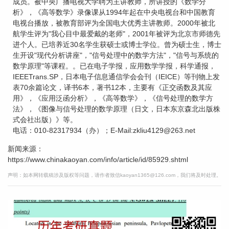
成员。被中央广播电视大学聘为主讲教师，所讲授的《数学分
析》，《高等数学》录像课从1994年起在中央电视台和中国教育
电视台播放，被教育部评为全国电大优秀主讲教师。2000年被北
航学生评为"我心目中最爱戴的老师"，2001年被评为北京市师德先
进个人。已培养近30名学生获硕士或博士学位。曾为硕士生，博士
生开设"现代分析讲座"，"信号处理中的数学方法"，"信号与系统的
数学原理"等课程。。已在电子学报，应用数学学报，科学通报，
IEEETrans.SP，日本电子信息通信学会会刊（IEICE）等刊物上发
表70余篇论文，译书6本，著书12本，主要有《正交函数及其应
用》，《应用泛函分析》，《高等数学》，《信号处理的数学方
法》，《图像与信号处理的数学原理（日文，日本东京森北出版株
式会社出版）》等。
电话：010-82317934（办）；E-Mail:zkliu4129@263.net
新闻来源：
https://www.chinakaoyan.com/info/article/id/85929.shtml
声明：如本网转载稿涉及版权等问题，请作者致信kaoyan1365@126.com，我们将及时处理。