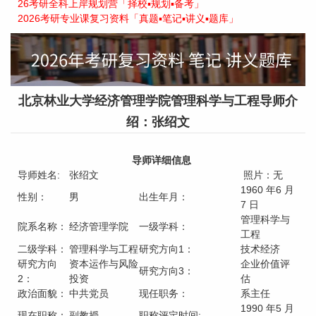
26考研全科上岸规划营「择校▪规划▪备考」
2026考研专业课复习资料「真题▪笔记▪讲义▪题库」
北京林业大学经济管理学院管理科学与工程导师介
绍：张绍文
导师详细信息
导师姓名:
张绍文
照片：无
1960 年6 月
性别：
男
出生年月：
7 日
管理科学与
院系名称：
经济管理学院
一级学科：
工程
二级学科：
管理科学与工程
研究方向1：
技术经济
研究方向
资本运作与风险
企业价值评
研究方向3：
2：
投资
估
政治面貌：
中共党员
现任职务：
系主任
1990 年5 月
现在职称：
副教授
职称评定时间: