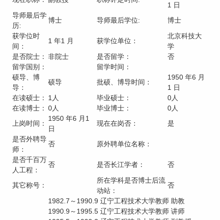
1 日
导师最后学
博士
导师最后学位:
博士
历:
获学位时
北京科技大
1 年1 月
获学位单位：
间：
学
是否院士：
非院士
是否留学：
否
留学国别：
留学时间：
硕导、博
1950 年6 月
硕导
批硕、博导时间：
导：
1 日
在读硕士：
1人
毕业硕士：
0人
在读博士：
0人
毕业博士：
0人
1950 年6 月1
上岗时间：
现在在岗否：
是
日
是否外聘导
否
原外聘单位名称：
师：
是否千百万
否
是否长江学者：
否
人工程：
所在学科是否博士后流
其它称号：
否
动站：
1982.7～1990.9 辽宁工程技术大学教师 助教
1990.9～1995.5 辽宁工程技术大学教师 讲师