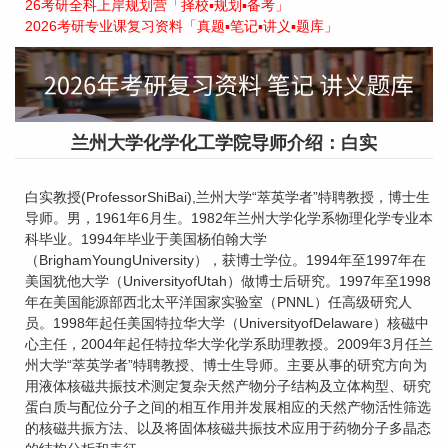
26考研全科上岸规划营「择校▪规划▪备考」
2026考研专业课复习资料「真题▪笔记▪讲义▪题库」
兰州大学化学化工学院导师介绍：白实
白实教授(ProfessorShiBai),兰州大学“萃英学者”特聘教授，博士生
导师。男，1961年6月生。1982年兰州大学化学系物理化学专业本
科毕业。1994年毕业于美国杨伯翰大学
（BrighamYoungUniversity），获博士学位。1994年至1997年在
美国犹他大学（UniversityofUtah）做博士后研究。1997年至1998
年在美国能源部西北太平洋国家实验室（PNNL）任高级研究人
员。1998年起任美国特拉华大学（UniversityofDelaware）核磁中
心主任，2004年起任特拉华大学化学系助理教授。2009年3月任兰
州大学“萃英学者”特聘教授、博士生导师。主要从事的研究方向为
用液体核磁共振技术测定复杂天然产物分子结构及立体构型、研究
蛋白质与配位分子之间的相互作用并发展相应的天然产物活性筛选
的核磁共振方法、以及将固体核磁共振技术应用于药物分子多晶态