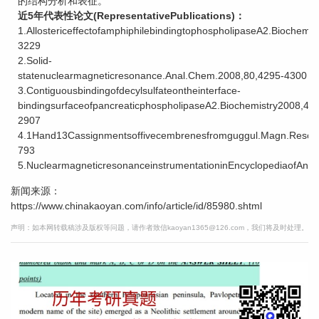
的结构分析和表征。
近5年代表性论文(RepresentativePublications)：
1.AllostericeffectofamphiphilebindingtophospholipaseA2.Biochemis
3229
2.Solid-
statenuclearmagneticresonance.Anal.Chem.2008,80,4295-4300
3.Contiguousbindingofdecylsulfateontheinterface-
bindingsurfaceofpancreaticphospholipaseA2.Biochemistry2008,47
2907
4.1Hand13Cassignmentsoffivecembrenesfromguggul.Magn.Reson
793
5.NuclearmagneticresonanceinstrumentationinEncyclopediaofAnal
新闻来源：
https://www.chinakaoyan.com/info/article/id/85980.shtml
声明：如本网转载稿涉及版权等问题，请作者致信kaoyan1365@126.com，我们将及时处理。