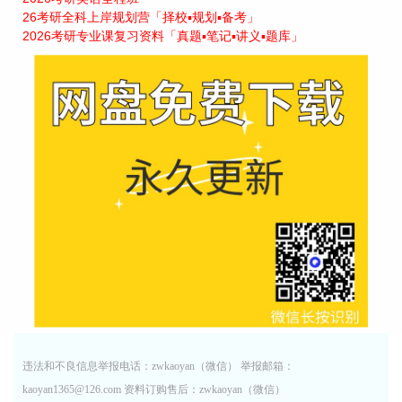
26考研全科上岸规划营「择校▪规划▪备考」
2026考研专业课复习资料「真题▪笔记▪讲义▪题库」
违法和不良信息举报电话：zwkaoyan（微信） 举报邮箱：
kaoyan1365@126.com 资料订购售后：zwkaoyan（微信）