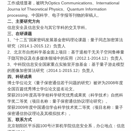
工作成绩显著，被聘为Optics Communications、International
Journa lof Theoretical Physics、Quantum Information
processing、中国科学、电子学报等刊物的审稿人。
二、主要研究方向
信息安全及信息安全与其它学科的交叉学科。
三、在研课题
1、“十二五”国家密码发展基金密码理论课题：量子同态加密算法
研究（2014.1-2015.12）负责人
2、北京市自然科学基金面上项目：基于退相干无关子空间鲁棒量
子隐写协议及在多媒体领域中的应用（2012.1-2014.12）负责人
3、中科院信息安全国家重点实验室开放基金：基于量子游走模型
的图像加密算法研究（2014.1-2015.12）负责人
四、科研成果
博士学位论文《量子保密通信若干问题的研究》被评为2008年度
全国百篇优秀博士学位论文提名论文。
荣获2010年度高等学校科学研究优秀成果奖（科学技术）自然科
学奖二等奖（项目名称：量子保密通信协议理论研究）。
荣获2009年度中国通信学会科学技术奖二等奖（项目名称：量子
保密通信协议理论及其模拟技术）。
五、联系方式
北京朝阳区平乐园100号计算机学院信息安全系，办公地点：信息