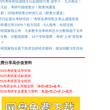
2025考研初试成绩今日起陆续可查 @学子：九月相见！
今天起，考研可陆续查分！附查询通道
最新！28地考研查分时间汇总（附查分通道）
“即日起退出考研培训！”考研名师何凯文承认成绩造假
考研通过率100%？校方回应：8人报考，全部过线
考研国家线公布，大多数专业单科和总分分数线低于去年
考生数、分数线双降，13个学科普降，考研“上岸”变简单
了？
考研国家线全面下跌背后的经济密码：就业回暖与学历祛
魅
免费分享高价值资料
2025考研复试伴学班
2025考研复试标准班
2026考研英语全程班
26考研全科上岸规划营「择校▪规划▪备考」
2026考研专业课复习资料「真题▪笔记▪讲义▪题库」