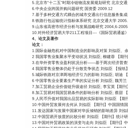
5.北京市“十二五”时期冷链物流发展规划研究 北京交通大学
6.中央企业跨国并购问题研究 国资委 2009.12
7.基于多种交通方式耦合的城市交通出行信息服务集成平台 
8.铁路行包运输统计指标体系研究 北京交通大学 2005.
9.山东省高密市经济分析与发展战略研究 2004,6-2005,
10.对外经济贸易大学211工程项目---《国际贸易通鉴》第四
4、论文及著作
论文：
1.国际金融危机对中国制造业的影响及对策 刘似臣、余飞
2 我国零售业集聚水平变动状况 刘似臣; 柳建蓉 【期刊】
3.在华外资零售业盈利状况分析——基于两次经济普查数据的
4 我国零售业整体仍处于分散竞争状态 刘似臣 【报纸】中国
5.城际铁路对京津两地经济引力的影响 刘似臣; 胡迪 【期
6 中国零售业全要素生产率的实证分析 刘似臣; 魏芳兰 【
7.加工贸易企业价值链升级途径 刘似臣; 李宝英【期刊】
8.加工贸易对我国贸易条件的影响分析 刘似臣; 蔡甜 【期
9.人民币升值对我国出品贸易的实际影响 刘似臣 【期刊】
10.中国外贸发展何去何从 刘似臣 【期刊】中国国情国力 
11.发达国家与发展中国家对华反倾销的影响差异 刘似臣
12.中国贸易开放度的比较分析 刘似臣 【期刊】统计研究 
13.中国对外贸易政策的演变与走向 刘似臣 【期刊】中