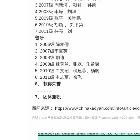
3.2007级 周新河 、靳铮 、孙凯
4.2008级 李峥、刘华
5.2009级 张平、关叶鹏
6.2010级 胡颖 、 刘甲第、
7.2011级 任亮、刘
普研
1. 2006级 陈柏儒
2. 2007级李宝英
3. 2008级 胡迪
4. 2009级 魏芳兰、张磊、朱孟璐
5. 2010级 白文昭、柳建蓉、杨帆
6. 2011级 申志军、余飞
6、 获得荣誉
…………
7、 团体兼职
新闻来源： https://www.chinakaoyan.com/info/article/id
声明：如本网转载稿涉及版权等问题，请作者致信kaoyan1365@126.com