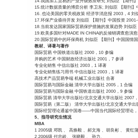
14.我国加工贸易的产业升级效应研究 刘似臣 【期刊】统计
15.统计数据质量的博弈分析 李卫东; 刘似臣 【期刊】中国
16..也论美国的零关税政策 经济学消息报 2003，4 刘
17.环保产业亟待开发 刘似臣 【期刊】中国投资 2001-0
18.当前发达国家国际贸易保护措施的发展趋势 刘似臣 【
19.欧美多国针对MADE IN CHINA的反倾销调查愈演愈
20.国际贸易中的环保商机 刘似臣 【期刊】中国国情国力 
教材、译著与著作
国际贸易 中国铁道出版社 2000，10 参编
并购的艺术 中国财政经济出版社 2001，7 参译
专业化销售 中信出版社 2003，1 译著
专业化销售练习用书 中信出版社 2003，1 译著
高技术产品贸易争端 机械工业出版社 合著
国际贸易与国际金融 清华大学出版社 2005，1 合编
国际贸易与国际金融 中国铁道出版社 2000，9 参编
国际贸易 清华大学出版社/北京交通大学出版社 2007，
国际贸易（第二版） 清华大学出版社/北京交通大学出版社
国际经贸理论通鉴中国卷——中国当代国际经贸理论，对
5、指导研究生情况
MBA
1 2005级 邓凯 、 高焕毅 、郝文海 、胡良彬 、 黄红
2.2006级 付忠岭、 张晓毅 、 孙力、