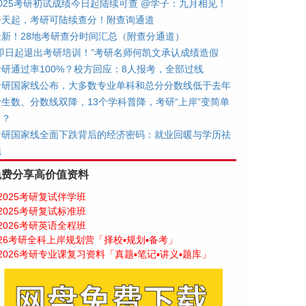
2025考研初试成绩今日起陆续可查 @学子：九月相见！
今天起，考研可陆续查分！附查询通道
最新！28地考研查分时间汇总（附查分通道）
“即日起退出考研培训！”考研名师何凯文承认成绩造假
考研通过率100%？校方回应：8人报考，全部过线
考研国家线公布，大多数专业单科和总分分数线低于去年
考生数、分数线双降，13个学科普降，考研“上岸”变简单
了？
考研国家线全面下跌背后的经济密码：就业回暖与学历祛
魅
免费分享高价值资料
2025考研复试伴学班
2025考研复试标准班
2026考研英语全程班
26考研全科上岸规划营「择校▪规划▪备考」
2026考研专业课复习资料「真题▪笔记▪讲义▪题库」