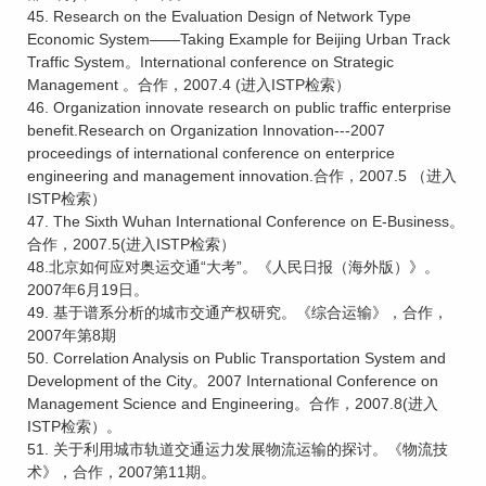
45. Research on the Evaluation Design of Network Type
Economic System——Taking Example for Beijing Urban Track
Traffic System。International conference on Strategic
Management 。合作，2007.4 (进入ISTP检索）
46. Organization innovate research on public traffic enterprise
benefit.Research on Organization Innovation---2007
proceedings of international conference on enterprice
engineering and management innovation.合作，2007.5 （进入
ISTP检索）
47. The Sixth Wuhan International Conference on E-Business。
合作，2007.5(进入ISTP检索）
48.北京如何应对奥运交通“大考”。《人民日报（海外版）》。
2007年6月19日。
49. 基于谱系分析的城市交通产权研究。《综合运输》，合作，
2007年第8期
50. Correlation Analysis on Public Transportation System and
Development of the City。2007 International Conference on
Management Science and Engineering。合作，2007.8(进入
ISTP检索）。
51. 关于利用城市轨道交通运力发展物流运输的探讨。《物流技
术》，合作，2007第11期。