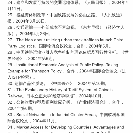
24．建立和发展可持续的交通运输体系。《人民日报》，2004年4
月11日。
25．投融资体制改革：中国铁路发展的必由之路。《人民铁道》
报，2004年3月18日。
26．交通运输——外部成本不容忽视。《东方早报》（经济学人
版）。2004年4月26日。
27．The idea about utilizing urban track traffic to launch Third
Party Logistics。国际物流会议论文，合作，2004年5月。
28．中国铁路运输业引入竞争机制的理论依据及可行性分析。《世
界经济》，2004年第6期。
29．Institutional Economic Analysis of Public Policy--Taking
Example for Transport Policy 。合作，2004年国际会议论文（进
入ISTP检索）。
30. 运输产品性质论。 《中国铁路》，2004年第10期。
31．The Evolutionary History of Tariff System of China’s
Railway。日本立正大学“经济学季报”，2004年10月。
32．公路收费模型及福利效应分析。《产业经济研究》，合作，
2004年第6期。
33．Social Networks in Industrial Cluster Areas。中国软科学国
际会议论文，2004年11月。
34．Market Access for Developing Countries: Advantages and