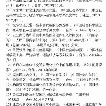
117.中国区域工业化与交通资源配置协调研究。《运输经济与物流
评论（第4辑）》，合作，2013年11月。
118.未来城市群交通类似城市交通。《中国社会科学报》（中国社
会科学院主办，经济学版---运输经济学系列文章），独立，2013
年12月2日。
119.城际轨道交通：城市群发展的必然选择，（中国社会科学院主
办，经济学版---运输经济学系列文章），合作，2014年3月17日。
120.以公商分离和公共中间品独立运作切入铁路改革。《内部参
阅》（人民日报内参部主办），第1 作者，2014年3月21日，第11
期（总第1202期）。本期重点(封面、首篇）文章。
121.重视铁路中的公共物品属性。《中国社会科学报》（中国社会
科学院主办，经济学版---运输经济学系列文章），合作，2014年5
月21日。
122.政府在城市轨道交通多元化供给中的作用机理。《经济问题探
索》(CSSCI)，合作，2014年第6期。
123.完善区域内交通。《中国社会科学报》（中国社会科学院主
办，经济学版---运输经济学系列文章），合作，2014年7月28日。
124.构建适应新型城镇化的生态综合交通运输体系。《中国科学
报》，2014年7月25日。第一作者。
125.公路基础设施对我国区域城镇化效应分析。兰州学刊
（CSSCI），合作,2014年第8期。
126.北京公共交通亟待解决三个问题。《成果要报》，北京市哲学