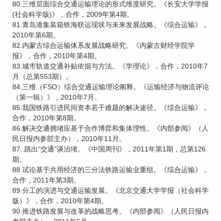
80.三维层面综合交通运输理论的形式维度研究。《长安大学学报
(社会科学版)》，合作，2009年第4期。
81.青岛港集装箱铁海联运现状与未来发展战略。《综合运输》，
2010年第6期。
82.内蒙古综合运输体系发展战略研究。《内蒙古财经学院学
报》，合作，2010年第4期。
83.城市轨道交通补贴依据与方法。《学理论》，合作，2010年7
月（总第553期）。
84.三维（FSO）综合交通运输理论阐释。《运输经济与物流评论
（第一辑）》，2010年7月。
85.我国铁路引进民间资本若干难题的解决途径。《综合运输》，
合作，2010年第8期。
86.解决交通拥堵应基于合作博弈和集体理性。《内部参阅》（人
民日报内参部主办），2010年11月。
87..跳出“交通”谈治堵。《中国周刊》，2011年第1期，总第126
期。
88.试论基于共用经济的三分法铁路运输业重组。《综合运输》，
合作，2011年第3期。
89.分工的演进与交通运输发展。《北京交通大学学报（社会科学
版）》，合作，2010年第4期。
90.推进铁路发展与改革的战略思考。《内部参阅》（人民日报内