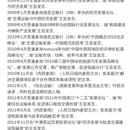
2008年11月受邀参加兴业证券举办的行业发展论坛，做“铁路运输
与经济发展”主旨发言。
2009年1月受邀参加德意志银行（DB）举办的经济发展论坛，
做“交通运输与中国经济发展”主旨发言。
2009年4月受邀参加由SBB举办的国际行业发展论坛，做“铁路建设
与钢铁产业发展”主旨发言。
2010年1月受邀参加德意志银行（DB）举办的“中国概念2010北京
峰会”，做“交通运输发展---中国模式的思考”主旨发言。
2010年4月受邀参加nomura举办的“中国中西部地区经济增长机遇
高峰论坛”，做“运输市场：结构、效率与发展”主旨发言。
2010年8月受邀参加“2010第三届中国绿色能源汽车发展高峰论
坛”，做“发展公共交通，推广智能交通，促进低碳出行”主旨发言。
2010年11月在《内部参阅》（人民日报内参部主办）发表题为“解
决交通拥堵应基于合作博弈和集体理性”的文章。
2011年2月，《综合运输》（国家发展和改革委员会主管）刊登访
谈录，同时也是该期封面人物。
2011年5月受邀参加“2011年中国港口“十二五”发展论坛 ”，做“构
建综合运输体系 促进港口枢纽交通衔接”主旨发言。
2011年6月在《内部参阅》（人民日报内参部主办）发表题为“推
进铁路发展与改革的战略思考”的文章。
2011年11月在“中澳双边贸易投资论坛”做“经济发展与轨道交通建
设投融资”的主旨发言。