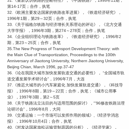
31.《重新认识铁路的垄断特性》，《中国铁路》，1995年11期，
第14-17页；合作，执笔
32.《欧洲主要发达国家的铁路改革进展》，《铁道经济研究》，
1996年1期，第29～32页；合作，执笔
33.《关于福格尔铁路与经济增长关系理论的评论》，《北方交通
大学学报》，1996年3期，第274～278页；合作，执笔
34.《企业组织理论与铁路改革》，《铁道经济研究》，1996年2
期，第23～25页；合作，执笔
35.The New Progress of Transport Development Theory: with
the Main Clue of Transportization, Proceedings to the 100th
Anniversary of Jiaotong University, Northern Jiaotong University,
Beijing Chian, March 1996, pp.37-47
36.《论在我国大城市加快发展轨道交通的必要性》， “全国城市轨
道交通发展学术研讨会”，1996年7月，大连
37.《推迟大城市的小汽车家庭化 加快发展轨道交通》，《科技导
报》，1996年8期，第19～22页；合作，执笔；《城市公用事
业》，1997年3期，第2～5页
38.《关于铁路法立法目的与适用范围的探讨》，“'96修改铁路法理
论研讨会”，1996年8月，大同
39.《交通运输：一个市场可以发挥作用的领域》,《经济学消息
报》，1996年10月4日；合作，执笔
40.《对发达国家放松运输管制原因的分析》，《经济学家》，