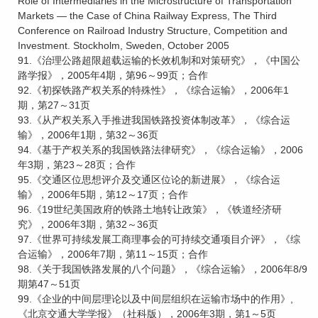
Role of Intermediaries in the Microstructure of Transportation
Markets — the Case of China Railway Express, The Third
Conference on Railroad Industry Structure, Competition and
Investment. Stockholm, Sweden, October 2005
91.《治理公路超限超载运输的长效机制和对策研究》，《中国公
路学报》，2005年4期，第96～99页；合作
92.《初探铁路产权关系的特殊性》，《综合运输》，2006年1
期，第27～31页
93.《从产权关系入手推进我国铁路投资体制改革》，《综合运
输》，2006年1期，第32～36页
94.《基于产权关系的我国铁路法律研究》，《综合运输》，2006
年3期，第23～28页；合作
95.《交通区位思想评介及交通区位论的新进展》，《综合运
输》，2006年5期，第12～17页；合作
96.《19世纪美国政府的铁路土地转让政策》，《铁道经济研
究》，2006年3期，第32～36页
97.《世界可持续发展工商理事会的可持续交通项目介评》，《综
合运输》，2006年7期，第11～15页；合作
98.《关于我国铁路发展的八个问题》，《综合运输》，2006年8/9
期第47～51页
99.《企业的中间层理论以及中间层组织在运输市场中的作用》,
《北京交通大学学报》（社科版），2006年3期，第1～5页