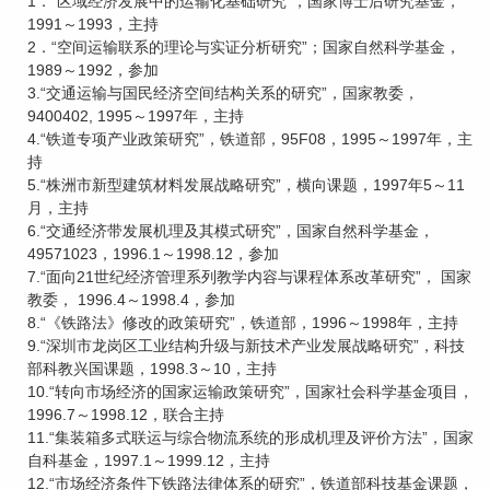
1．“区域经济发展中的运输化基础研究”，国家博士后研究基金，
1991～1993，主持
2．“空间运输联系的理论与实证分析研究”；国家自然科学基金，
1989～1992，参加
3.“交通运输与国民经济空间结构关系的研究”，国家教委，
9400402, 1995～1997年，主持
4.“铁道专项产业政策研究”，铁道部，95F08，1995～1997年，主
持
5.“株洲市新型建筑材料发展战略研究”，横向课题，1997年5～11
月，主持
6.“交通经济带发展机理及其模式研究”，国家自然科学基金，
49571023，1996.1～1998.12，参加
7.“面向21世纪经济管理系列教学内容与课程体系改革研究”， 国家
教委， 1996.4～1998.4，参加
8.“《铁路法》修改的政策研究”，铁道部，1996～1998年，主持
9.“深圳市龙岗区工业结构升级与新技术产业发展战略研究”，科技
部科教兴国课题，1998.3～10，主持
10.“转向市场经济的国家运输政策研究”，国家社会科学基金项目，
1996.7～1998.12，联合主持
11.“集装箱多式联运与综合物流系统的形成机理及评价方法”，国家
自科基金，1997.1～1999.12，主持
12.“市场经济条件下铁路法律体系的研究”，铁道部科技基金课题，