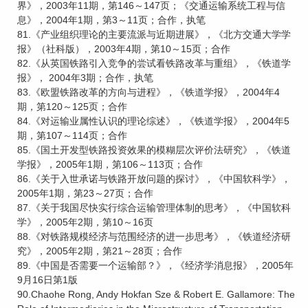
界》，2003年11期，第146～147页；《交通运输系统工程与信
息》，2004年1期，第3～11页；合作，执笔
81.《产业组织理论的主要流派与近期进展》，《北方交通大学学
报》（社科版），2003年4期，第10～15页；合作
82.《从英国铁路引入竞争的尝试看铁路改革与重组》，《铁道学
报》， 2004年3期；合作，执笔
83.《欧盟铁路改革的方向与进程》，《铁道学报》，2004年4
期，第120～125页；合作
84.《对运输业属性认识的理论综述》，《铁道学报》，2004年5
期，第107～114页；合作
85.《国土开发型铁路投资效果的模糊层次评价法研究》，《铁道
学报》，2005年1期，第106～113页；合作
86.《关于入世承诺与铁路开放问题的探讨》，《中国软科学》，
2005年1期，第23～27页；合作
87.《关于我国尽快实行综合运输管理体制的思考》，《中国软科
学》，2005年2期，第10～16页
88.《对铁路规模经济与范围经济的进一步思考》，《铁道经济研
究》，2005年2期，第21～28页；合作
89.《中国是否需要一个运输部？》，《经济学消息报》，2005年
9月16日第1版
90.Chaohe Rong, Andy Hokfan Sze & Robert E. Gallamore: The