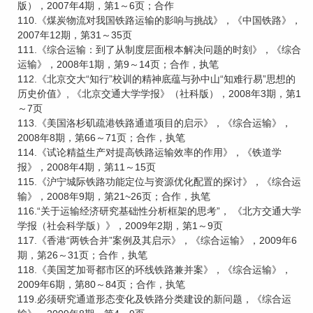
版），2007年4期，第1～6页；合作
110.《煤炭物流对我国铁路运输的影响与挑战》，《中国铁路》，
2007年12期，第31～35页
111.《综合运输：到了从制度层面根本解决问题的时刻》，《综合
运输》，2008年1期，第9～14页；合作，执笔
112.《北京交大“知行”校训的精神底蕴与孙中山“知难行易”思想的
历史价值》, 《北京交通大学学报》（社科版），2008年3期，第1
～7页
113.《美国洛杉矶疏港铁路通道项目的启示》，《综合运输》，
2008年8期，第66～71页；合作，执笔
114.《试论精益生产对提高铁路运输效率的作用》，《铁道学
报》，2008年4期，第11～15页
115.《沪宁城际铁路功能定位与资源优化配置的探讨》，《综合运
输》，2008年9期，第21~26页；合作，执笔
116.“关于运输经济研究基础性分析框架的思考”， 《北方交通大学
学报（社会科学版）》，2009年2期，第1～9页
117.《香港“两铁合并”案例及其启示》，《综合运输》，2009年6
期，第26～31页；合作，执笔
118.《美国芝加哥都市区的环线铁路兼并案》，《综合运输》，
2009年6期，第80～84页；合作，执笔
119.必须研究通道形态变化及铁路分类建设的新问题，《综合运