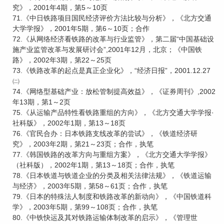
究》，2001年4期，第5～10页
71.《中日铁路项目国民经济评价方法比较与分析》，《北方交通
大学学报》，2001年5期，第6～10页；合作
72.《从网络经济看铁路的改革与行业监管》，第二届“中国基础设
施产业监管改革与发展研讨会”,2001年12月，北京；《中国铁
路》，2002年3期，第22～25页
73.《铁路改革的起点是真正企业化》，“经济日报”，2001.12.27
㈡
74.《网络型基础产业：放松管制提高效益》，《证券周刊》,2002
年13期，第1～2页
75.《从运输产品特性看铁路重组的方向》，《北方交通大学学报·
社科版》，2002年1期，第13～18页
76.《官民合办：日本铁路支线改革的尝试》，《铁道经济研
究》，2003年2期，第21～23页；合作，执笔
77.《韩国铁路的改革方向与重组方案》，《北方交通大学学报》
（社科版），2002年1期，第13～18页；合作，执笔
78.《日本铁道与铁道企业的分类及相关法律法规》，《铁道运输
与经济》，2003年5期，第58～61页；合作，执笔
79.《日本的特殊法人制度和铁路改革的新动向》，《中国铁道科
学》，2003年5期，第99～108页；合作，执笔
80.《中铁快运及其对铁路运输体制改革的启示》，《管理世