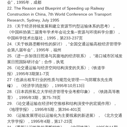
会”，1995年，成都
22. The Reason and Blueprint of Speeding up Railway
Construction in China, 7th World Conference on Transport
Research, Sydney, July 1995
23.《关于经济持续发展和建立资源节约型运输体系的思考》，
《中国科协第二届青年学术年会论文集─资源与环境科学分册》，
中国科学技术出版社，1995，第233-237页
24.《关于铁路垄断特性的探讨》，“全国交通运输高校经济管理学
会第八届年会”，1995年，福州
25.《进一步加强日照港与其腹地的经济联系》， “港口城市区域发
展日照国际研讨会”；合作，执笔
26.《论交通运输与经济空间结构演变的关系》;《铁道学
报》,1995年3期第1-7页
27《也谈出租车行业的性质与规范化管理──与郑耀东先生商
榷》，《经济学消息报》，1995年10月13日
28.《日本四所私立大学经济管理专业考察印象》，《铁路高等教
育》，1995年3期，第75-78页
29. 《论交通运输在经济时空推移和结构演变中的宏观作用》，
《地理学报》，1995年5期，第394-401页
30. 《运输发展理论以运输化为主要线索的新进展》， 《北方交通
大学学报》，1995年4期，第17-23页