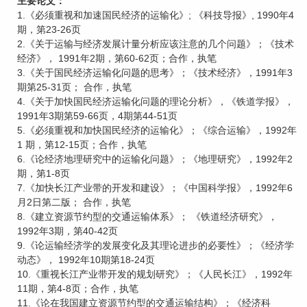
主要论文：
1.《必须重视和加速国民经济的运输化》; 《科技导报》, 1990年4
期，第23-26页
2.《关于运输与经济发展计量分析应该注意的几个问题》；《技术
经济》， 1991年2期，第60-62页；合作，执笔
3.《关于国民经济运输化问题的思考》；《技术经济》，1991年3
期第25-31页； 合作，执笔
4.《关于加快国民经济运输化问题的理论分析》，《铁道学报》，
1991年3期第59-66页，4期第44-51页
5.《必须重视和加快国民经济的运输化》；《综合运输》，1992年
1 期，第12-15页；合作，执笔
6.《论经济地理研究中的运输化问题》；《地理研究》，1992年2
期，第1-8页
7.《加快长江产业带的开发和建设》；《中国科学报》，1992年6
月2日第二版； 合作，执笔
8.《建立资源节约型的交通运输体系》； 《铁道经济研究》，
1992年3期，第40-42页
9.《论运输经济学的发展变化及其理论进步的必要性》；《经济学
动态》， 1992年10期第18-24页
10.《重视长江产业带开发的规划研究》；《人民长江》，1992年
11期，第4-8页；合作，执笔
11.《论在我国建立资源节约型的交通运输结构》；《经济科