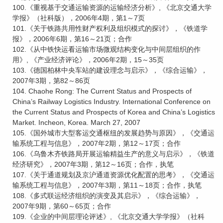
100.《重视基于交通运输资源的运输经济分析》, 《北京交通大学
学报》（社科版），2006年4期，第1～7页
101.《关于铁路共用性财产权利及组织模式的探讨》，《铁道学
报》，2006年6期，第16～21页；合作
102.《从中铁快运看运输市场微观结构变化与中间层组织的作
用》, 《产业经济评论》，2006年2期，15～35页
103.《德国柏林中央车站的建设理念与启示》，《综合运输》，
2007年3期，第82～86页
104. Chaohe Rong: The Current Status and Prospects of
China’s Railway Logistics Industry. International Conference on
the Current Status and Prospects of Korea and China’s Logistics
Market. Incheon, Korea. March 27, 2007
105.《国外城市大型客运交通枢纽的发展趋势与原因》，《交通运
输系统工程与信息》，2007年2期，第12～17页；合作
106.《乌鲁木齐铁路局开展运输精益生产的意义与启示》，《铁道
经济研究》，2007年3期，第12～16页；合作，执笔
107.《关于通道规划及京沪通道资源优化配置的思考》，《交通运
输系统工程与信息》，2007年3期，第11～18页；合作，执笔
108.《多式联运经济组织的演变及其启示》，《综合运输》，
2007年9期，第60～65页；合作
109.《企业的中间层理论评述》, 《北京交通大学学报》（社科