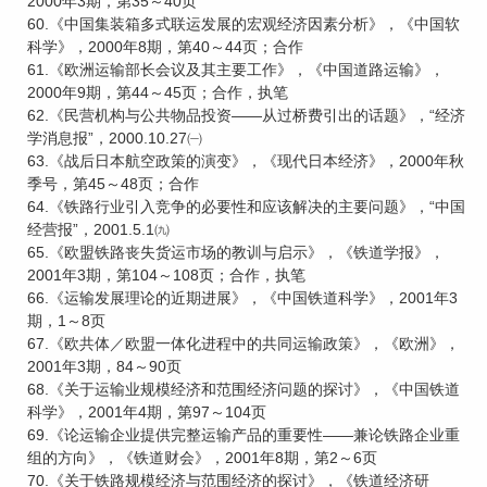
2000年3期，第35～40页
60.《中国集装箱多式联运发展的宏观经济因素分析》，《中国软
科学》，2000年8期，第40～44页；合作
61.《欧洲运输部长会议及其主要工作》，《中国道路运输》，
2000年9期，第44～45页；合作，执笔
62.《民营机构与公共物品投资——从过桥费引出的话题》，“经济
学消息报”，2000.10.27㈠
63.《战后日本航空政策的演变》，《现代日本经济》，2000年秋
季号，第45～48页；合作
64.《铁路行业引入竞争的必要性和应该解决的主要问题》，“中国
经营报”，2001.5.1㈨
65.《欧盟铁路丧失货运市场的教训与启示》，《铁道学报》，
2001年3期，第104～108页；合作，执笔
66.《运输发展理论的近期进展》，《中国铁道科学》，2001年3
期，1～8页
67.《欧共体／欧盟一体化进程中的共同运输政策》，《欧洲》，
2001年3期，84～90页
68.《关于运输业规模经济和范围经济问题的探讨》，《中国铁道
科学》，2001年4期，第97～104页
69.《论运输企业提供完整运输产品的重要性——兼论铁路企业重
组的方向》，《铁道财会》，2001年8期，第2～6页
70.《关于铁路规模经济与范围经济的探讨》，《铁道经济研