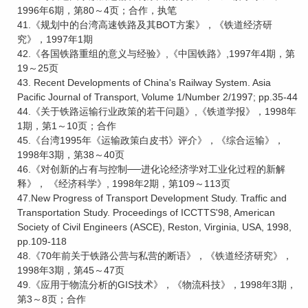
1996年6期，第80～4页；合作，执笔
41.《规划中的台湾高速铁路及其BOT方案》，《铁道经济研
究》，1997年1期
42.《各国铁路重组的意义与经验》,《中国铁路》,1997年4期，第
19～25页
43. Recent Developments of China's Railway System. Asia
Pacific Journal of Transport, Volume 1/Number 2/1997; pp.35-44
44.《关于铁路运输行业政策的若干问题》,《铁道学报》，1998年
1期，第1～10页；合作
45.《台湾1995年《运输政策白皮书》评介》，《综合运输》，
1998年3期，第38～40页
46.《对创新的占有与控制──进化论经济学对工业化过程的新解
释》， 《经济科学》, 1998年2期，第109～113页
47.New Progress of Transport Development Study. Traffic and
Transportation Study. Proceedings of ICCTTS'98, American
Society of Civil Engineers (ASCE), Reston, Virginia, USA, 1998,
pp.109-118
48.《70年前关于铁路公营与私营的断语》，《铁道经济研究》，
1998年3期，第45～47页
49.《应用于物流分析的GIS技术》，《物流科技》，1998年3期，
第3～8页；合作