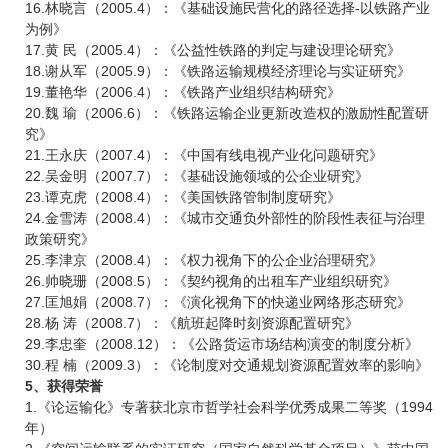
16.林晓言（2005.4）：《基础设施民营化的路径选择-以铁路产业
为例》
17.黄 民（2005.4）：《公益性铁路的判定与建设理论研究》
18.谢从军（2005.9）：《铁路运输规模经济理论与实证研究》
19.董艳华（2006.4）：《铁路产业组织结构研究》
20.魏 瑜（2006.6）：《铁路运输企业更新改造权的激励性配置研
究》
21.王永庆（2007.4）：《中国有线电视产业化问题研究》
22.吴金明（2007.7）：《基础设施领域的公企业研究》
23.谭克虎（2008.4）：《美国铁路管制制度研究》
24.金雪涛（2008.4）：《城市交通负外部性的阶段性表征与治理
政策研究》
25.李津京（2008.4）：《权力视角下的公企业治理研究》
26.帅晓珊（2008.5）：《契约视角的出租车产业组织研究》
27.匡旭娟（2008.7）：《演化视角下的快递业网络形态研究》
28.杨 涛（2008.7）：《航班起降时刻资源配置研究》
29.李忠奎（2008.12）：《公路货运市场结构演变的制度分析》
30.程 楠（2009.3）：《论制度对交通规划资源配置效率的影响》
5、获得荣誉
1.《论运输化》专著获北京市哲学社会科学优秀成果二等奖（1994
年）