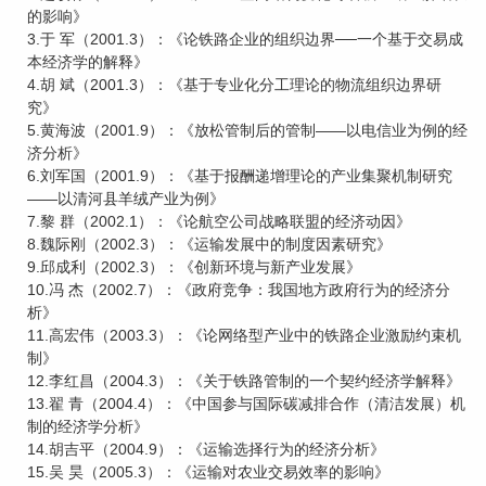
的影响》
3.于 军（2001.3）：《论铁路企业的组织边界──一个基于交易成
本经济学的解释》
4.胡 斌（2001.3）：《基于专业化分工理论的物流组织边界研
究》
5.黄海波（2001.9）：《放松管制后的管制——以电信业为例的经
济分析》
6.刘军国（2001.9）：《基于报酬递增理论的产业集聚机制研究
——以清河县羊绒产业为例》
7.黎 群（2002.1）：《论航空公司战略联盟的经济动因》
8.魏际刚（2002.3）：《运输发展中的制度因素研究》
9.邱成利（2002.3）：《创新环境与新产业发展》
10.冯 杰（2002.7）：《政府竞争：我国地方政府行为的经济分
析》
11.高宏伟（2003.3）：《论网络型产业中的铁路企业激励约束机
制》
12.李红昌（2004.3）：《关于铁路管制的一个契约经济学解释》
13.翟 青（2004.4）：《中国参与国际碳减排合作（清洁发展）机
制的经济学分析》
14.胡吉平（2004.9）：《运输选择行为的经济分析》
15.吴 昊（2005.3）：《运输对农业交易效率的影响》