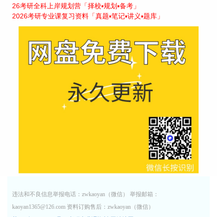
26考研全科上岸规划营「择校▪规划▪备考」
2026考研专业课复习资料「真题▪笔记▪讲义▪题库」
违法和不良信息举报电话：zwkaoyan（微信） 举报邮箱：
kaoyan1365@126.com 资料订购售后：zwkaoyan（微信）