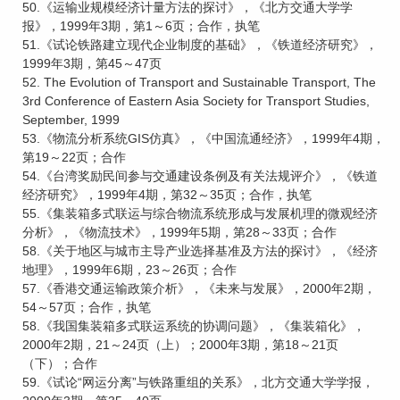
50.《运输业规模经济计量方法的探讨》，《北方交通大学学
报》，1999年3期，第1～6页；合作，执笔
51.《试论铁路建立现代企业制度的基础》，《铁道经济研究》，
1999年3期，第45～47页
52. The Evolution of Transport and Sustainable Transport, The
3rd Conference of Eastern Asia Society for Transport Studies,
September, 1999
53.《物流分析系统GIS仿真》，《中国流通经济》，1999年4期，
第19～22页；合作
54.《台湾奖励民间参与交通建设条例及有关法规评介》，《铁道
经济研究》，1999年4期，第32～35页；合作，执笔
55.《集装箱多式联运与综合物流系统形成与发展机理的微观经济
分析》，《物流技术》，1999年5期，第28～33页；合作
58.《关于地区与城市主导产业选择基准及方法的探讨》，《经济
地理》，1999年6期，23～26页；合作
57.《香港交通运输政策介析》，《未来与发展》，2000年2期，
54～57页；合作，执笔
58.《我国集装箱多式联运系统的协调问题》，《集装箱化》，
2000年2期，21～24页（上）；2000年3期，第18～21页
（下）；合作
59.《试论“网运分离”与铁路重组的关系》，北方交通大学学报，