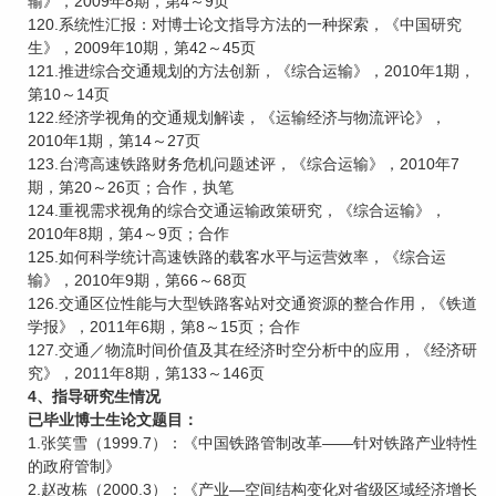
输》，2009年8期，第4～9页
120.系统性汇报：对博士论文指导方法的一种探索，《中国研究
生》，2009年10期，第42～45页
121.推进综合交通规划的方法创新，《综合运输》，2010年1期，
第10～14页
122.经济学视角的交通规划解读，《运输经济与物流评论》，
2010年1期，第14～27页
123.台湾高速铁路财务危机问题述评，《综合运输》，2010年7
期，第20～26页；合作，执笔
124.重视需求视角的综合交通运输政策研究，《综合运输》，
2010年8期，第4～9页；合作
125.如何科学统计高速铁路的载客水平与运营效率，《综合运
输》，2010年9期，第66～68页
126.交通区位性能与大型铁路客站对交通资源的整合作用，《铁道
学报》，2011年6期，第8～15页；合作
127.交通／物流时间价值及其在经济时空分析中的应用，《经济研
究》，2011年8期，第133～146页
4、指导研究生情况
已毕业博士生论文题目：
1.张笑雪（1999.7）：《中国铁路管制改革——针对铁路产业特性
的政府管制》
2.赵改栋（2000.3）：《产业—空间结构变化对省级区域经济增长