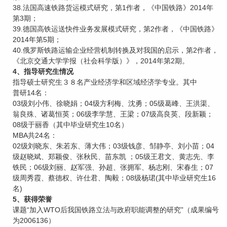
38.法国高速铁路货运模式研究，第1作者，《中国铁路》2014年
第3期；
39.德国高铁运送快件业务发展模式研究，第2作者，《中国铁路》
2014年第5期；
40.俄罗斯铁路运输企业经营机制转换及对我国的启示，第2作者，
《北京交通大学学报（社会科学版）》，2014年第2期。
4、指导研究生情况
指导硕士研究生３８名产业经济学和区域经济学专业。其中
普研14名：
03级刘小伟、徐晓娟；04级方利梅、沈勇；05级葛峰、王洪渠、
翁良殊、诸葛恒英；06级李学慧、王梁；07级高良英、段新颖；
08级于丽香（其中毕业研究生10名）
MBA共24名：
02级刘晓东、朱若东、薄大伟；03级钱彦、邹静亭、刘小苗；04
级赵晓斌、郑颖俊、张秋民、苗东凯 ；05级王君文、黄志先、李
铁民；06级刘丽、赵军强、孙超、张拥军、杨志刚、宋春生；07
级周秀霞、蔡德权、许仕君、陶毅；08级杨珺(其中毕业研究生16
名)
5、获得荣誉
课题“加入WTO后我国铁路立法与政府职能调整的研究”（成果编号
为2006136）