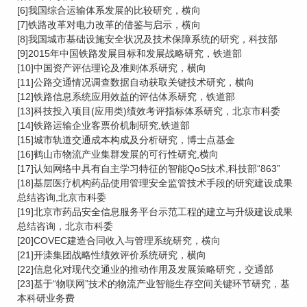
[6]我国综合运输体系发展的比较研究，横向
[7]铁路改革对电力改革的借鉴与启示，横向
[8]我国城市基础设施安全状况及技术保障系统的研究，科技部
[9]2015年中国铁路发展目标和发展战略研究，铁道部
[10]中国资产评估理论及准则体系研究，横向
[11]公路交通情况调查数据自动获取关键技术研究，横向
[12]铁路信息系统应用效益的评估体系研究，铁道部
[13]科技投入项目(应用类)绩效考评指标体系研究，北京市科委
[14]铁路运输企业客票价机制研究,铁道部
[15]城市轨道交通成本构成及分析研究，博士点基金
[16]鹤山市物流产业集群发展的可行性研究,横向
[17]认知网络中具有自主学习特征的智能QoS技术,科技部“863”
[18]基层医疗机构药品使用管理安全监管技术手段的研究建设成果
总结咨询,北京市科委
[19]北京市药品安全信息服务平台示范工程的建立与升级建设成果
总结咨询，北京市科委
[20]COVEC建造合同收入与管理系统研究，横向
[21]开滦集团战略性绩效评价系统研究，横向
[22]信息化对现代交通业的推动作用及发展策略研究，交通部
[23]基于“物联网”技术的物流产业智能生存空间关键环节研究，基
本科研业务费