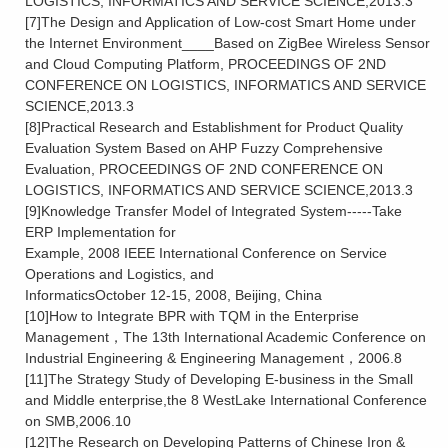
LOGISTICS, INFORMATICS AND SERVICE SCIENCE,2013.3
[7]The Design and Application of Low-cost Smart Home under
the Internet Environment____Based on ZigBee Wireless Sensor
and Cloud Computing Platform, PROCEEDINGS OF 2ND
CONFERENCE ON LOGISTICS, INFORMATICS AND SERVICE
SCIENCE,2013.3
[8]Practical Research and Establishment for Product Quality
Evaluation System Based on AHP Fuzzy Comprehensive
Evaluation, PROCEEDINGS OF 2ND CONFERENCE ON
LOGISTICS, INFORMATICS AND SERVICE SCIENCE,2013.3
[9]Knowledge Transfer Model of Integrated System-----Take
ERP Implementation for
Example, 2008 IEEE International Conference on Service
Operations and Logistics, and
InformaticsOctober 12-15, 2008, Beijing, China
[10]How to Integrate BPR with TQM in the Enterprise
Management，The 13th International Academic Conference on
Industrial Engineering & Engineering Management，2006.8
[11]The Strategy Study of Developing E-business in the Small
and Middle enterprise,the 8 WestLake International Conference
on SMB,2006.10
[12]The Research on Developing Patterns of Chinese Iron &