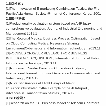
1.SCI检索：
[1]The Innovation of E-marketing Combination Tactics, the First
Pacific Asia Human Society @Internet Conference, Korea, 2001
2.EI期刊检索
[1]Product quality evaluation system based on AHP fuzzy
comprehensive evaluation, Journal of Industrial Engineering and
Management 2013.1
[2]The Regional Medical Business Process Optimization Based
on Cloud Computing Medical Resources Sharing
EnvironmentCybernetics and Information Technology，2013.11
[3]FOCUSED CRAWLER RESEARCH FOR BUSINESS
INTELLIGENCE ACQUISITION，International Journal of Hybrid
Information Technology，2013.11
[4]A Focused Crawler Based on Correlation Analysis，
International Journal of Future Generation Communication and
Networking，2014.12
[5]A Statistic Analysis of Flight Delays of Major
USAirports:Illustrated bythe Example of the JFKAirport，
Advances in Transportation Studies，2014.12
3.ISTP检索：
[1]Research on the IOT Business Model of Telecom Operators