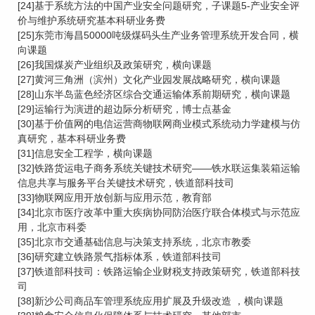
[24]基于系统方法的中国产业安全问题研究，子课题5-产业安全评
价与维护系统研究基本科研业务费
[25]东莞市海昌50000吨级煤码头生产业务管理系统开发合同，横
向课题
[26]我国煤炭产业组织及政策研究，横向课题
[27]黄河三角洲（滨州）文化产业园发展战略研究，横向课题
[28]山东半岛蓝色经济区综合交通运输体系前期研究，横向课题
[29]运输行为演进的超边际分析研究，博士点基金
[30]基于价值网的电信运营商物联网商业模式系统动力学建模与仿
真研究，基本科研业务费
[31]信息安全工程学，横向课题
[32]铁路货运电子商务系统关键技术研究——铁水联运集装箱运输
信息共享与服务平台关键技术研究，铁道部科技司
[33]物联网应用开放创新与应用示范，教育部
[34]北京市医疗改革中重大疾病协同防治医疗联合体模式与示范应
用，北京市科委
[35]北京市交通基础信息与决策支持系统，北京市教委
[36]研究建立铁路景气指标体系，铁道部科技司
[37]铁道部科技司：铁路运输企业财税支持政策研究，铁道部科技
司
[38]新沙公司商品车管理系统应用扩展及升级改造 ，横向课题