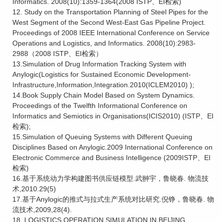
Informatics. 2008(10):1359-1364(2008 ISTP、EI检索)
12. Study on the Transportation Planning of Steel Pipes for the
West Segment of the Second West-East Gas Pipeline Project.
Proceedings of 2008 IEEE International Conference on Service
Operations and Logistics, and Informatics. 2008(10):2983-
2988（2008 ISTP、EI检索）
13.Simulation of Drug Information Tracking System with
Anylogic(Logistics for Sustained Economic Development-
Infrastructure,Information,Integration.2010(ICLEM2010) );
14.Book Supply Chain Model Based on System Dynamics.
Proceedings of the Twelfth Informational Conference on
Informatics and Semiotics in Organisations(ICIS2010) (ISTP、EI
检索);
15.Simulation of Queuing Systems with Different Queuing
Disciplines Based on Anylogic.2009 International Conference on
Electronic Commerce and Business Intelligence (2009ISTP、EI
检索)
16.基于系统动力学构建图书供应链模型.武翀宇，鲁晓春. 物流技
术,2010.29(5)
17.基于Anylogic的推式与拉式生产系统对比研究.倪铮，鲁晓春. 物
流技术,2009,28(4).
18. LOGISTICS OPERATION SIMULATION IN BEIJING