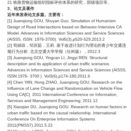
21 铁路货物运输组织指标评价体系的研究，部级项目等。
3、论文及著作
近年来发表论文多篇。主要有：
[1] Juanqiong GOU, Shuyan Guo. Simulation of Humanism
Design of Road Intersections based on Behavior-Intensive CA
Model. Advances in Information Sciences and Service Sciences
(AISSS, ISSN: 1976-3700). Vol5(3),p520-529,2013.2
[2] 苟娟琼，邹庆茹，王莉. 基于改进计划行为理论的青少年交通违
规行为分析. 北京交通大学学报（社科版），2012.3
[3] Juanqiong GOU, Yingcan LI, Jingyi REN. Structural
description and its application of urban traffic scenarios.
Advances in Information Sciences and Service Sciences (AISSS,
ISSN:1976- 3700 ). Vol3(6),p174-180,2011.6
[4] Chen YAN, Hong ZHAO, Juanqiong GOU. Research on the
Influence of Lane Change and Randomization on Vehicle Flow
Using CA[C]. 2011 International Conference on Information,
Services and Management Engineering, 2011.12
[5] Xiaoqian DU, Juanqiong GOU. Research on human factors in
urban traffic based on the causal relationship. International
Conference On Enterprise Information Systems
2011(PMSS7).2011.5.22