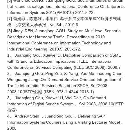
[6] Wenchao LONG, Juanqiong GOU. Social attributes of urban
traffic and its categories. International Conference On Enterprise
Information Systems 2011(PMSS10).2011.5.22
[7] 苟娟琼，陈志雄，李学伟. 基于多层次本体集成的服务系统建
模. 北京交通大学学报，vol.34，2010.6
[8] Jingyi REN, Juanqiong GOU. Study on Multi-level Scenario
Description for Harmony Traffic. Proceedings of 2010
International Conference on Information Technology and
Industrial Engineering, 2010.5, 269-272.
1、 Juanqing Gou, Xuewei Li, Discipline Comparison of SSME
with IS and its Education Implications，IEEE International
Conference on Services Computing (IEEE SCC 2008), 2008.7
2、 Juanqiong Gou, Ping Zou, Xi Yang, Yue Ma, Tiedong Chen,
Wenguang Jiang, On-Demand Service-Oriented Integration of
Traffic Information Services Based on SSOA, Soli’2008,
2008.10(ISTP检索) (ISBN: 978-1-4244-2013-1)
3、 Juanqiong Gou, Xuewei Li, Wei Dai*, On-Demand
Integration of Digital Service System， Soli’2008, 2008.10(ISTP
检索)
4、 Andrew Stein ，Juanqiong Gou ，Delivering SAP
Information Systems Courses Using a Visiting Lecturer Model，
2008