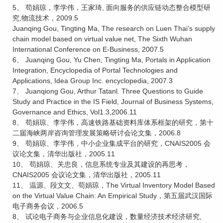
5、 苟娟琼，李学伟，王家琦, 面向服务的供应链动态整合模型研
究,物流技术，2009.5
Juanqing Gou, Tingting Ma, The research on Luen Thai’s supply
chain model based on virtual value net, The Sixth Wuhan
International Conference on E-Business, 2007.5
6、 Juanqing Gou, Yu Chen, Tingting Ma, Portals in Application
Integration, Encyclopedia of Portal Technologies and
Applications, Idea Group Inc. encyclopedia, 2007.3
7、 Juanqiong Gou, Arthur Tatanl. Three Questions to Guide
Study and Practice in the IS Field, Journal of Business Systems,
Governance and Ethics, Vol1.3,2006.11
8、 苟娟琼、李学伟，高速铁路基础资料库体系框架的研究，第十
二届海峡两岸咨询管理发展策略研讨会论文集，2006.8
9、 苟娟琼、李学伟，中小企业集成平台的研究，CNAIS2005 会
议论文集，清华出版社，2005.11
10、 苟娟琼、关忠良，信息系统专业及其建设的再思考，
CNAIS2005 会议论文集，清华出版社，2005.11
11、 温源、段文文、苟娟琼，The Virtual Inventory Model Based
on the Virtual Value Chain: An Empirical Study，第五届武汉国际
电子商务会议，2006.5
8、 试论电子商务与企业信息化建设，数量经济技术经济研究,