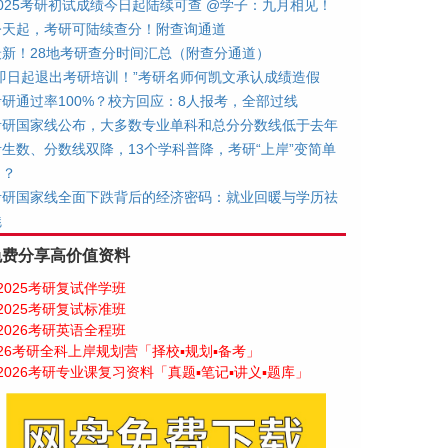
2025考研初试成绩今日起陆续可查 @学子：九月相见！
今天起，考研可陆续查分！附查询通道
最新！28地考研查分时间汇总（附查分通道）
“即日起退出考研培训！”考研名师何凯文承认成绩造假
考研通过率100%？校方回应：8人报考，全部过线
考研国家线公布，大多数专业单科和总分分数线低于去年
考生数、分数线双降，13个学科普降，考研“上岸”变简单
了？
考研国家线全面下跌背后的经济密码：就业回暖与学历祛
魅
免费分享高价值资料
2025考研复试伴学班
2025考研复试标准班
2026考研英语全程班
26考研全科上岸规划营「择校▪规划▪备考」
2026考研专业课复习资料「真题▪笔记▪讲义▪题库」