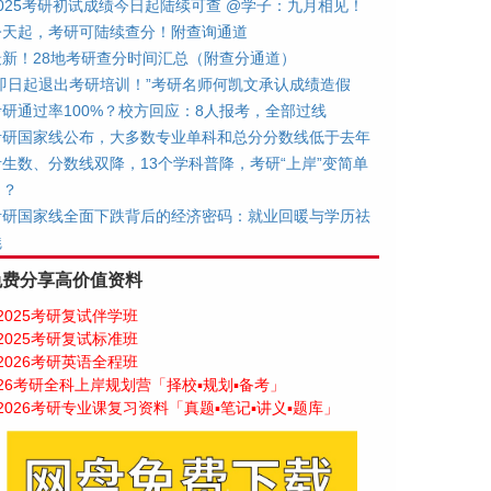
2025考研初试成绩今日起陆续可查 @学子：九月相见！
今天起，考研可陆续查分！附查询通道
最新！28地考研查分时间汇总（附查分通道）
“即日起退出考研培训！”考研名师何凯文承认成绩造假
考研通过率100%？校方回应：8人报考，全部过线
考研国家线公布，大多数专业单科和总分分数线低于去年
考生数、分数线双降，13个学科普降，考研“上岸”变简单
了？
考研国家线全面下跌背后的经济密码：就业回暖与学历祛
魅
免费分享高价值资料
2025考研复试伴学班
2025考研复试标准班
2026考研英语全程班
26考研全科上岸规划营「择校▪规划▪备考」
2026考研专业课复习资料「真题▪笔记▪讲义▪题库」