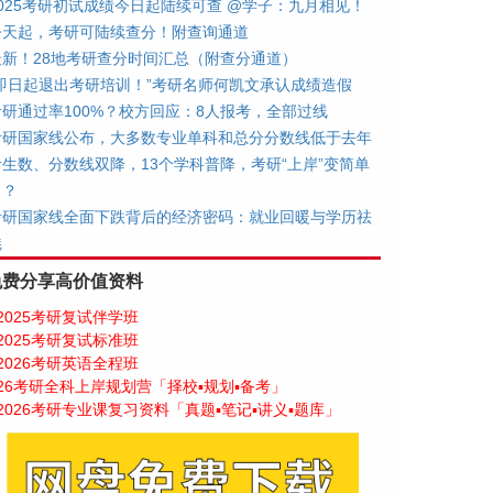
2025考研初试成绩今日起陆续可查 @学子：九月相见！
今天起，考研可陆续查分！附查询通道
最新！28地考研查分时间汇总（附查分通道）
“即日起退出考研培训！”考研名师何凯文承认成绩造假
考研通过率100%？校方回应：8人报考，全部过线
考研国家线公布，大多数专业单科和总分分数线低于去年
考生数、分数线双降，13个学科普降，考研“上岸”变简单
了？
考研国家线全面下跌背后的经济密码：就业回暖与学历祛
魅
免费分享高价值资料
2025考研复试伴学班
2025考研复试标准班
2026考研英语全程班
26考研全科上岸规划营「择校▪规划▪备考」
2026考研专业课复习资料「真题▪笔记▪讲义▪题库」