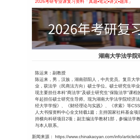
2026考研专业课复习资料「真题▪笔记▪讲义▪题库」
湖南大学法学院
陈运来：副教授
陈运来，男，汉族，湖南邵阳人，中共党员。复旦大学
业，获法学（民商法方向）硕士学位。硕士研究生毕业
现主要担任本科“商法学”及硕士研究生“保险法学”课程
年起担任硕士研究生导师。现为湖南大学法学院经济法
经大学学报》、《财经理论与实践》、《求索》等CSS
人大书报资料中心全文转载1篇；主持国家社科基金项
持横向科研项目2项；副主编法学教材1部，参编法学教材2部。
与本人联系。
新闻来源： https://www.chinakaoyan.com/info/article/id