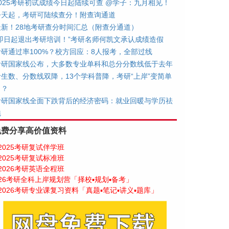
2025考研初试成绩今日起陆续可查 @学子：九月相见！
今天起，考研可陆续查分！附查询通道
最新！28地考研查分时间汇总（附查分通道）
“即日起退出考研培训！”考研名师何凯文承认成绩造假
考研通过率100%？校方回应：8人报考，全部过线
考研国家线公布，大多数专业单科和总分分数线低于去年
考生数、分数线双降，13个学科普降，考研“上岸”变简单
了？
考研国家线全面下跌背后的经济密码：就业回暖与学历祛
魅
免费分享高价值资料
2025考研复试伴学班
2025考研复试标准班
2026考研英语全程班
26考研全科上岸规划营「择校▪规划▪备考」
2026考研专业课复习资料「真题▪笔记▪讲义▪题库」