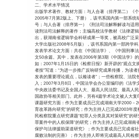
二、学术水平情况
出版学术著作、教材方面：与人合著（排序第二）《个罪
2005年7月第2版上、下册），该书系国内第一部系
号；与人合著（排序第一）《刑法司法解释解读与适用》
读刑法司法解释的著作；主编高校法学教材《法律逻辑学
出，获湖南省逻辑学会科研成果一等奖，被高校广泛采
大学出版社2008年5月版），该书系国内第一部跨学
发表学术论文方面：共在《中国法学》、《中国刑事法
文50余篇。其中，发表在2006年第3期《中国法学
如：2007年1月15日的《检察日报》新开辟的“观点
者按”写道：“为进一步推广反响研究成果传播，为读者
发表的重要理论观点，以飨读者”；一些检察院、法院
入；2007年3月8日，中国法学会办公室编印的《法
中央政法委书记及全国人大、最高人民法院、最高人民
国政协等相关部门。此外，另有4篇学术论文被人大复
课题研究方面：作为主要成员已完成湖南大学2000－
育改革路向研究”的研究；作为主持人已完成2003年
民检察院重点研究课题“犯罪人分类及其对策研究”的研究
罪案件中的人权保障”的研究；作为主持人已完成湖南省
保护与法律援助渠道研究》；作为主要成员已完成省社会
腐败法制的完善》；作为主持人即将完成最高人民检察