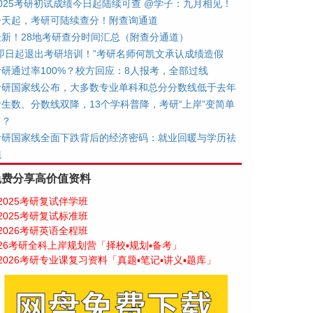
2025考研初试成绩今日起陆续可查 @学子：九月相见！
今天起，考研可陆续查分！附查询通道
最新！28地考研查分时间汇总（附查分通道）
“即日起退出考研培训！”考研名师何凯文承认成绩造假
考研通过率100%？校方回应：8人报考，全部过线
考研国家线公布，大多数专业单科和总分分数线低于去年
考生数、分数线双降，13个学科普降，考研“上岸”变简单
了？
考研国家线全面下跌背后的经济密码：就业回暖与学历祛
魅
免费分享高价值资料
2025考研复试伴学班
2025考研复试标准班
2026考研英语全程班
26考研全科上岸规划营「择校▪规划▪备考」
2026考研专业课复习资料「真题▪笔记▪讲义▪题库」