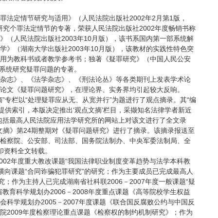
法定情节研究与适用》（人民法院出版社2002年2月第1版，
统研究个罪法定情节的专著，荣获人民法院出版社2002年度畅销书称
（人民法院出版社2003年10月版），该书系国内第一部系统解
》（湖南大学出版社2003年10月版），该教材的实践性特色突
用为教科书或者教学参考书；独著《疑罪研究》（中国人民公安
科系统研究疑罪问题的专著。
杂志》、《法学杂志》、《刑法论丛》等各类期刊上发表学术论
》的论文《疑罪问题研究》，在理论界、实务界均引起较大反响。
文摘”专栏以“处理疑罪应从无、从宽并行”为题进行了观点摘录。其“编
提供索引，本版决定推出‘观点文摘’栏目，采撷知名法律学者新近
包括最高人民法院应用法学研究所的网站上对该文进行了全文录
学文摘》第24期整期对《疑罪问题研究》进行了摘录。该摘录报送至
检察院、公安部、司法部、国务院法制办、中央军委法制局、全
印资料全文转载。
2002年度重大教改课题“我国法律职业制度变革趋势与法学本科教
度横向课题“合同诈骗犯罪研究”的研究；作为主要成员已完成最高人
；作为主持人已完成湖南省社科联2006－2007年度一般课题“疑
教育科学规划办2006－2008年度重点课题《高等院校学生权益
科学规划办2005－2007年度课题《联合国反腐败公约与中国反
院2009年度检察理论重点课题《检察权的制约机制研究》；作为